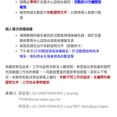
請務必
準時
於兒藝中心諮詢台報到，
活動前10分鐘開放
報到
報到時請主動提示
年齡證明文件
，以便現場人員進行驗
證
個人場次現場候補
視網路預約報名報到狀況開放現場候補名額，請於兒童
藝術教育中心諮詢台填寫候補報名表
填寫前請先出示年齡證明文件（如健保卡）
下午場次
13:00開
放填寫候補報名。於活動開始時依序
唱名，唱名時未在場者視為自動放棄
為確保參加品質，工作坊設有年齡及人數限制，希望每位參與者和我們
共同維護工作坊的規範，一同創造豐富的藝術學習經驗。若有以下情
況，本館保有取消參加資格之權利：
年齡不符工作坊設定、未攜帶年齡
證明文件、工作坊未準時報到
承辦人
郭姿瑩 | 02-25957656#304 | tzuying-
TFAM@mail.taipei.gov.tw
柯佳佑 | 02-25957656#323 | eva7807-tfam@gov.taipei