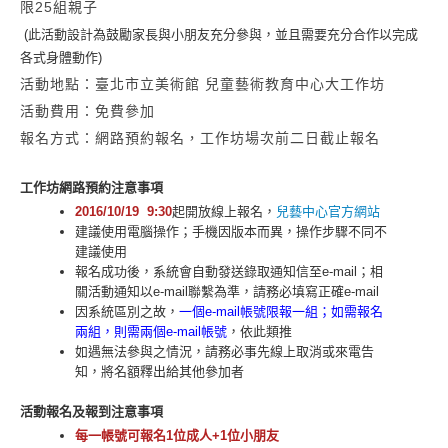
限25組親子
(
此活動設計為鼓勵家長與小
朋友充分參與，並且需要充分合作以完成
各式身體動作
)
活動地點：臺北市立美術館 兒童藝術教育中心大工作坊
活動費用：免費參加
報名方式：網路預約報名，工作坊場次前二日截止報名
工作坊網路預約注意事項
2016/10/19
9:30
起開放線上報名，
兒藝中心官方網站
建議使用電腦操作；手機因版本而異，操作步驟不同不
建議使用
報名成功後，系統會自動發送錄取通知信至e-mail；相
關活動通知以e-mail聯繫為準，請務必填寫正確e-mail
因系統區別之故，
一個e-mail帳號限報一組；如需報名
兩組，則需兩個e-mail帳號
，依此類推
如遇無法參與之情況，請務必事先線上取消或來電告
知，將名額釋出給其他參加者
活動報名及報到注意事項
每一帳號可報名1位成人+1位小朋友