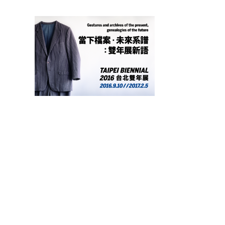
2016台北雙年展—當