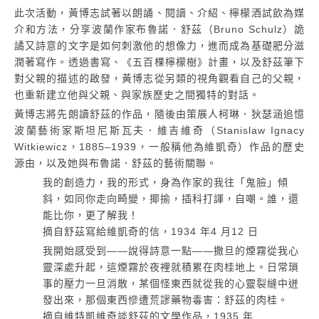
此次活動，黃博志試著以朗誦、閱讀、介紹、檸檬酒試飲為媒
介和方法，分享波蘭作家布魯諾．舒茲（Bruno Schulz）詭
譎又詩意的文字是如何刺激他的想像力，進而成為基礎肥分滋
潤著寫作。透過書寫、《五百棵檸檬樹》計畫，以及舒茲筆下
對父親的描述的啟發，黃博志從另類的視角觀看自己的父親，
也重新建立他與父親、與家族歷史之間獨特的對話。
黃博志將先朗讀舒茲的作品，隨後由策展人柯琳．狄瑟涵追憶
波蘭藝術家斯坦尼斯瓦夫．維吉維奇（Stanislaw Ignacy
Witkiewicz，1885–1939，一般稱他為維凱奇）作品的歷史
源由，以及她與布魯諾．舒茲的藝術關聯。
我的創造力，我的形式，身為作家的我往「鬼臉」傾
斜，如同你走向畸變，揶揄，插科打諢，自嘲。誰，還
能比你，更了解我！
摘自舒茲寫給維凱奇的信，1934 年4 月12 日
我開始感受到——說得詩意一點——撒旦的煙霧從我心
靈深處升起，這煙霧於夜裡就積累在肉桂地上。日常瑣
事的壓力一旦消散，某個怪東西就從我的心靈裂縫中迸
發出來，那個東西慘遭荒謬藥物毒害：舒茲的肉桂。
摘自維特凱維奇談舒茲的文學作品，1935 年