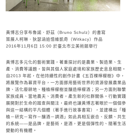
黃博志分享布魯諾．舒茲（Bruno Schulz）的書寫
策展人柯琳．狄瑟涵追憶維凱奇（Witkacy）作品
2016年11月6日 15:00 於臺北市立美術館舉行
黃博志多元化的藝術實踐，著重探討的是農業、製造業、生
產、消費等議題，皆與其個人家庭處境和家族歷史息息相關。
自2013 年起，在他持續性的創作計畫《五百棵檸檬樹》中，
將展覽作為募資平台，一方面挪用藝術世界的資源發展農業品
牌、活化廢耕地、種植檸檬樹並釀造檸檬酒；另一方面則聯繫
家族成員、當地農夫、消費者，產生新的社群關係。行動實踐
展開對於生命的踏查與關注，最終也讓黃博志著眼於一個個參
與這一結構的平凡個體（著手進行故事書寫），並建構出「種
植－研究－寫作－釀酒－調酒」如此具相互嵌合、反饋、共生
的系統——是品牌，是藝術，是酒，更是個彈性的、隨著生活
變動的有機體。