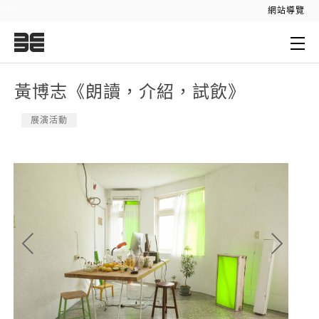
:::
網站導覽
:::
黃博志《朗讀，介紹，試飲》
展演活動