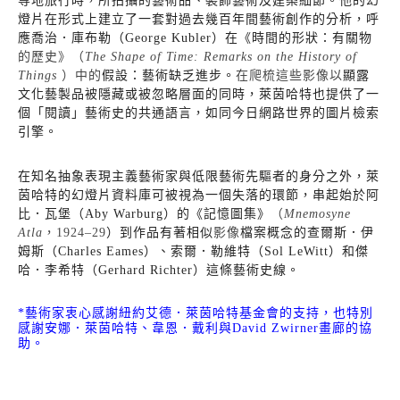
等地旅行時，所拍攝的藝術品、裝飾藝術及建築細節。他的幻
燈片在形式上建立了一套對過去幾百年間藝術創作的分析，呼
應喬治．庫布勒（
George Kubler
）在《時間的形狀：有關物
的歷史》（
The Shape of Time: Remarks on the History of
Things
）中的
假設：藝術缺乏進步。
在爬梳這些影像以
顯露
文化藝製品被隱藏或被忽略層面的同時，萊茵哈特也提供了一
個「閱讀」藝術史的共通語言，如同今日網路世界的圖片檢索
引擎。
在知名抽象表現主義藝術家與低限藝術先驅者的身分之外，萊
茵哈特的幻燈片資料庫可被視為一個失落的環節，串起始於阿
比．瓦堡（
Aby Warburg
）的《記憶圖集》
（
Mnemosyne
Atla
，
1924–29
）到作品有著相似
影像
檔案概念的查爾斯．伊
姆斯（
Charles Eames
）、索爾．勒維特（
Sol LeWitt
）和傑
哈．李希特（
Gerhard Richter
）這條藝術史線。
*
藝術家衷心感謝紐約艾德．萊茵哈特基金會的支持，也特別
感謝安娜．萊茵哈特、韋恩．戴利與
David Zwirner
畫廊的協
助。