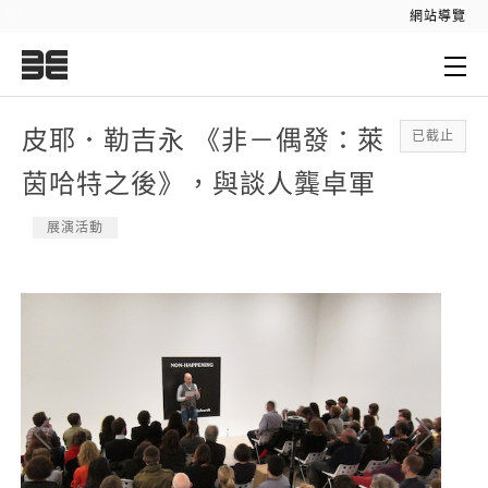
:::
網站導覽
:::
皮耶．勒吉永 《非－偶發：萊
已截止
茵哈特之後》，與談人龔卓軍
展演活動