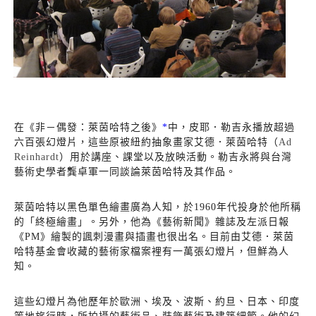
在《非－偶發：萊茵哈特之後》
*
中，皮耶．勒吉永播放超過
六百張幻燈片，這些原被紐約抽象畫家艾德．萊茵哈特（
Ad
Reinhardt
）用於講座、課堂以及放映活動。勒吉永將與台灣
藝術史學者龔卓軍一同談論萊茵哈特及其作品。
萊茵哈特以黑色單色繪畫廣為人知，於
1960
年代投身於他所稱
的「終極繪畫」。另外，他為《藝術新聞》雜誌及左派日報
《
PM
》繪製的諷刺漫畫與插畫也很出名。目前由艾德．萊茵
哈特基金會收藏的藝術家檔案裡有一萬張幻燈片，但鮮為人
知。
這些幻燈片為他歷年於歐洲、埃及、波斯、約旦、日本、印度