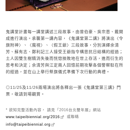
鬼講堂計畫每一講堂講述三段故事，由曾伯豪、吳宗恩、戴開
成進行演出。承襲第一講內容，《鬼講堂第二講》將演出〈令
旗附神〉、〈魔視〉、〈假王爺〉三段故事，分別演繹余清
芳、蘇有志、鄭利記三人接受王爺指令構思抗日結構的經過；
土人因雙生樹精消失後而恍惚挫敗地在世上存活，進而衍生的
思考和決定；余清芳與江定兩人回憶前期攻擊各個警察駐在所
的經過，並在山上舉行祭旗儀式準備下次行動的典禮。
◎11/25及11/26兩場演出將各釋出一張《鬼講堂第三講》門
票，敬請到場觀賞。
* 欲知完整活動內容， 請見「2016台北雙年展」網站
或聯絡
www.taipeibiennial.org/2016
info@taipeibiennial.org