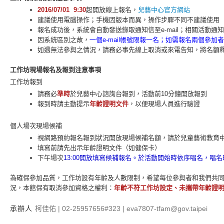
2016/07/01
9:30
起開放線上報名，
兒藝中心官方網站
建議使用電腦操作；手機因版本而異，操作步驟不同不建議使用
報名成功後，系統會自動發送錄取通知信至e-mail；相關活動通知以e
因系統區別之故，
一個e-mail帳號限報一名；如需報名兩個參加者，
如遇無法參與之情況，請務必事先線上取消或來電告知，將名額
工作坊現場報名及報到注意事項
工作坊報到
請務必
準時
於兒藝中心諮詢台報到，活動前10分鐘開放報到
報到時請主動提示
年齡證明文件
，以便現場人員進行驗證
個人場次現場候補
視網路預約報名報到狀況開放現場候補名額，請於兒童藝術教育
填寫前請先出示年齡證明文件（如健保卡）
下午場次
13:00開
放填寫候補報名。於活動開始時依序唱名，唱名
為確保參加品質，工作坊設有年齡及人數限制，希望每位參與者和我們共
況，本館保有取消參加資格之權利：
年齡不符工作坊設定、未攜帶年齡證
承辦人
柯佳佑 | 02-25957656#323 | eva7807-tfam@gov.taipei