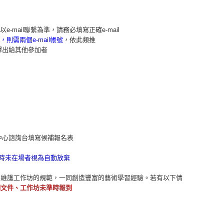
-mail聯繫為準，請務必填寫正確e-mail
則需兩個e-mail帳號
，依此類推
釋出給其他參加者
中心諮詢台填寫候補報名表
時未在場者視為自動放棄
同維護工作坊的規範，一同創造豐富的藝術學習經驗。若有以下情
明文件、工作坊未準時報到