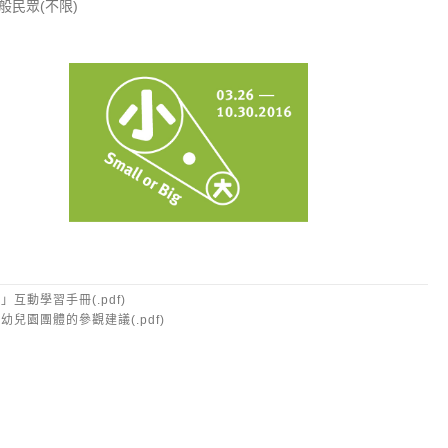
般民眾(不限)
小•大
」互動學習手冊(.pdf)
幼兒園團體的參觀建議(.pdf)