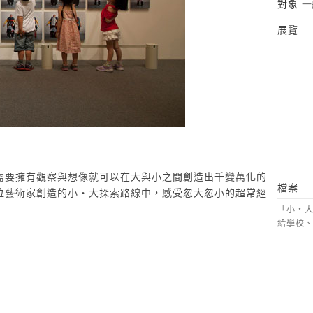
對象
一
展覽
需要擁有觀察與想像就可以在大與小之間創造出千變萬化的
檔案
位藝術家創造的小‧大探索路線中，感受忽大忽小的超常經
「小‧大
給學校、