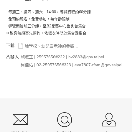
│每週三、週四、週六 14:00，導覽行程約60分鐘
│免預約報名，免費參加，無年齡限制
│導覽開始前五分鐘，至B2兒藝中心諮詢台集合
＊散客無須事先預約，依場次時間於集合點集合
下載
給學校、幼兒園老師的參觀建議.pdf
承辦人
施淑宜 | 25957656#222 | bv2883@gov.taipei
柯佳佑 | 02-25957656#323 | eva7807-tfam@gov.taipei
:::