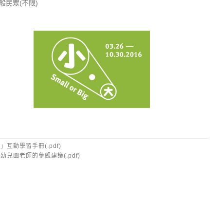
般民眾(不限)
小•大
」互動學習手冊(.pdf)
幼兒園老師的參觀建議(.pdf)