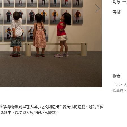
對象
一
展覽
檔案
「小‧大
給學校、
觀察與想像就可以在大與小之間創造出千變萬化的遊戲，邀請各位
索路線中，感受忽大忽小的超常經驗。