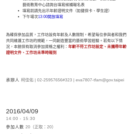
藝術教育中心諮詢台填寫候補報名表
填寫前請先出示年齡證明文件（如健保卡、學生證）
下午場次
13:00
開放填寫
為確保參加品質，工作坊設有年齡及人數限制，希望每位參與者和我們
共同維護工作坊的規範，一同創造豐富的藝術學習經驗。若有以下情
況，本館保有取消參加資格之權利：
年齡不符工作坊設定、未攜帶年齡
證明文件、工作坊未準時報到
承辦人
柯佳佑 | 02-25957656#323 | eva7807-tfam@gov.taipei
2016/04/09
14:00 - 15:30
參加人數
20（正取：20）