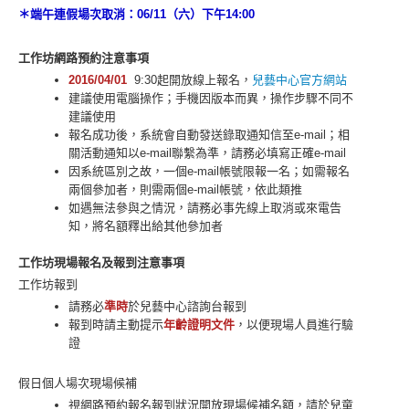
＊端午連假場次取消：06/11（六）下午14:00
工作坊網路預約注意事項
2016/04/01
9:30起開放線上報名，
兒藝中心官方網站
建議使用電腦操作；手機因版本而異，操作步驟不同不
建議使用
報名成功後，系統會自動發送錄取通知信至e-mail；相
關活動通知以e-mail聯繫為準，請務必填寫正確e-mail
因系統區別之故，一個e-mail帳號限報一名；如需報名
兩個參加者，則需兩個e-mail帳號，依此類推
如遇無法參與之情況，請務必事先線上取消或來電告
知，將名額釋出給其他參加者
工作坊現場報名及報到注意事項
工作坊報到
請務必
準時
於兒藝中心諮詢台報到
報到時請主動提示
年齡證明文件
，以便現場人員進行驗
證
假日個人場次現場候補
視網路預約報名報到狀況開放現場候補名額，請於兒童