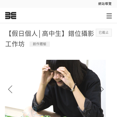
:::
網站導覽
:::
【假日個人│高中生】錯位攝影
已截止
工作坊
創作體驗