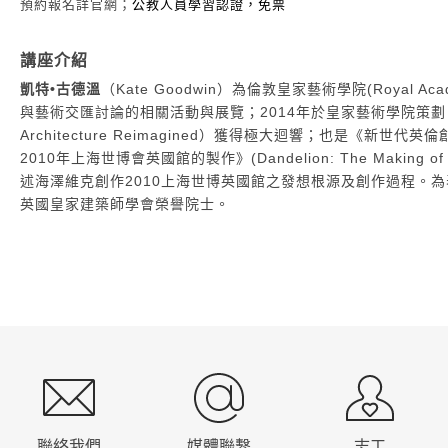
預約報名詳官網；
公教人員學習認證，免票
講座介紹
凱特•
古德溫
（Kate Goodwin
）為倫敦皇家藝術學院(Royal Academ
與藝術交匯討論的相關活動與展覽；2014年於皇家藝術學院策劃
Architecture Reimagined
）
獲得極大迴響；也是《
新世代英倫
2010
年上海世博會英國館的製作》(Dandelion: The Making of the U
述海澤維克創作2010上海世博英國館之發想根源及創作過程。為
英國皇家建築師學會榮譽院士。
:::
聯絡我們
媒體聯繫
志工