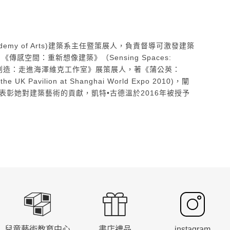
y of Arts)
建築系主任暨策展人，負責督導可激發建築
 《傳感空間：重新想像建築》
（Sensing Spaces:
創造：走進海澤維克工作室》展策展人，
著《蒲公英：
K Pavilion at Shanghai World Expo 2010)
，闡
表彰她對建築藝術的貢獻，凱特•古德溫於2016年被授予
兒童藝術教育中心
書店禮品
instagram