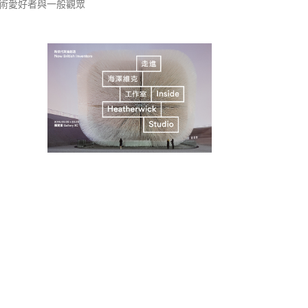
術愛好者與一般觀眾
新世代英倫創造：走進