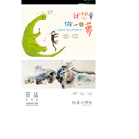
我想要做一個夢
莊喆回顧展→鴻濛與酣