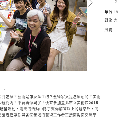
年齡
1
對象
大
展覽
﹗」。
受到甚麼？藝術是怎麼產生的？藝術家又是怎麼想的？美術
些疑問嗎？不要再懷疑了！快來參加臺北市立美術館
2015
體驗營
活動，兩天的活動中除了幫你解答以上的疑惑外，同
驗營過程讓你與各個領域的藝術工作者直接面對面交流學