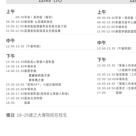
12/05（六）
1
上午
上午
-09:30
早安！美術館（報到）
09:30-09:40
早安！美術館
09:30-10:00
相見歡 ＆認識新朋友
09:40-10:40
參觀兒藝中心
10:00-11:00
美術館組織編制及各組功能介紹
10:40-11:00
中場休息
11:00-12:00
認識美術館環境及空間設備
11:00-12:00
展覽參觀
莊喆
中午
中午
12:00-13:30
（午餐時間）
12:00-13:30
（午餐時間）
下午
下午
13:30-14:30
與館長or策展人面對面
13:30-15:30
「策展人你來
14:30-14:40
中場休息
（小組創作活
14:40-15:30
展覽參觀
15:30-15:50
環境整理（工
愛麗絲的兔子洞
15:50~16:00
中場休息
索多瑪之夜
16:00-16:30
「策展人你來
15:30-16:00
「發現ART」小組討論時間
16:30-16:50
結業式（全程
16:00-16:40
中場休息
17:00-
賦歸
16:40-17:40
藝術面對面(藝術家＆策展人對談)
17:40-18:30
藝術交流時間
18:30-
賦歸
備註
18~25歲之大專院校在校生