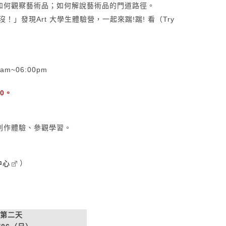
如何觀察藝術品；如何解說藝術品的門道路徑。
發現Art 大學生體驗營，一起來踹!踹! 看（Try
am
~06:00
pm
30。
創作體驗、參觀學習。
）
中心
第二天