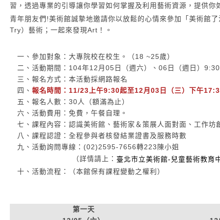
習，透過專業的引導讓你學習如何掌握及利用藝術資源，提供你
青年朋友們!美術館誠摯地邀請你以放鬆的心情來參加「美術館了沒！」
Try）藝術；一起來發現Art！。
一、參加對象：大專院校在校生。（18 ~25歲）
二、活動期間：104年12月05日（週六）、06日（週日）9:30
三、報名方式：本活動採網路報名
四、
報名時間：11/23上午9:30起至12月03日（三）下午17:
五、報名人數：30人（額滿為止）
六、活動費用：免費，午餐自理。
七、課程內容：認識美術館、藝術家＆策展人面對面、工作坊
八、課程認證：全程參與者核發結業證書及服務時數
九、活動詢問專線：(02)2595-7656轉223陳小姐
（詳情請上：
臺北市立美術館-兒童藝術教育
十、活動流程：（本館保有課程變動之權利）
第一天