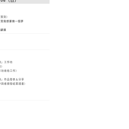
2/06（日）
（簽到）
展覽
我想要做一個夢
回顧展
做」工作坊
動）
作坊收拾工作）
做」作品發表＆分享
參與者頒發結業證書）