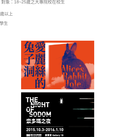
對象：18~25歲之大專院校在校生
8歲以上
學生
愛麗絲的兔子洞─真實
索多瑪之夜