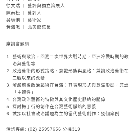
徐文瑞 ￜ 藝評與獨立策展人
陳泰松 ￜ 藝評人
吳瑪悧 ￜ 藝術家
黃海鳴 ￜ 北美館館長
座談會題綱
藝術與政治，回溯二次世界大戰時期，亞洲冷戰時期的政
治與藝術等
政治藝術的形式策略、意識形態與風格：兼談政治藝術在
二戰以來的改變
解嚴前後政治藝術在台灣：其表現形式與意識形態，兼談
「主體性」
台灣政治藝術的特徵與其文化歷史脈絡的關係
探討梅丁衍的創作在台灣藝術脈絡的意義
試探以社會政治議題為主的當代藝術創作：幾個案例
洽詢專線: (02) 25957656 分機319