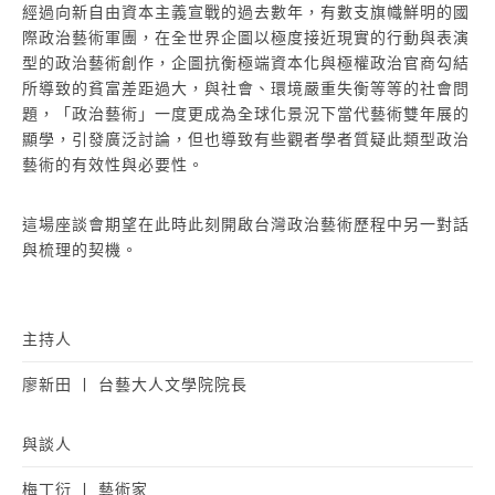
經過向新自由資本主義宣戰的過去數年，有數支旗幟鮮明的國
際政治藝術軍團，在全世界企圖以極度接近現實的行動與表演
型的政治藝術創作，企圖抗衡極端資本化與極權政治官商勾結
所導致的貧富差距過大，與社會、環境嚴重失衡等等的社會問
題，「政治藝術」一度更成為全球化景況下當代藝術雙年展的
顯學，引發廣泛討論，但也導致有些觀者學者質疑此類型政治
藝術的有效性與必要性。
這場座談會期望在此時此刻開啟台灣政治藝術歷程中另一對話
與梳理的契機。
主持人
廖新田 ￜ 台藝大人文學院院長
與談人
梅丁衍 ￜ 藝術家