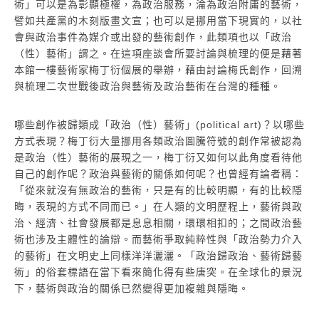
術」可以是為彰顯極權，為政治服務，淪為政治附庸的藝術，
譬如共產黨的木刻版畫文宣；也可以是挪用當下現實的，以社
會與政治事件為媒介或出發的藝術創作，此類項也以「政治
（性）藝術」謂之。在這項座談會所要討論與梳理的便是藉著
本館一樓藝術家梅丁衍個展的舉辦，藉由討論梅氏創作，回溯
與梳理二次世戰後政治與藝術及政治藝術在台灣的種種。
哪些創作被歸類成「政治（性）藝術」(political art)？以哪些
方式表現？梅丁衍大量挪用各類政治圖騰符號的創作常被認為
是政治（性）藝術的展現之一，梅丁衍又如何以此角度看待他
自己的創作呢？政治與藝術的關係如何呢？也曾經有論者稱：
「從來就沒有無政治的藝術，只是有的比較明顯，有的比較隱
晦，表現的方式不同而已。」在人類的文明歷程上，藝術與政
治、經濟、社會發展都是息息相關，環環相扣的；之間政治藝
術也涉及主體性的論辯。而藝術爭取純粹性與「政治勢力介入
的藝術」在文明史上同樣洋洋灑灑。「政治歸政治、藝術歸藝
術」的俗套標語在當下看來簡化得有些唐突。在全球化的景況
下，藝術與政治的關係已然變得更加複雜與隱晦。