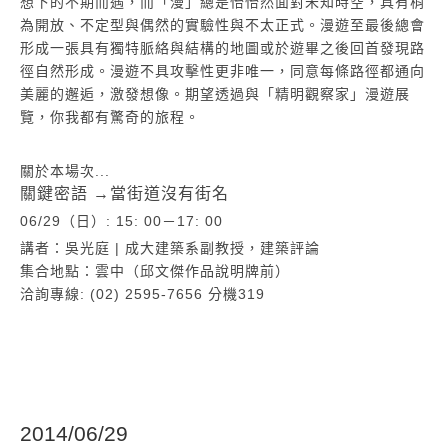
想下的不期而遇，而「漫」總是怡怡然面對未知時空，具有稍
為開放、不定型與偶然的實驗性與不太正式。漫遊至最後總會
形成一張具有獨特脈絡與結構的地圖或於遊畢之後回首發現路
徑自然形成。漫遊不具攻擊性更非唯一，同意每條路徑都通向
美麗的邂逅，激發想像。期望透過與「精明觀察家」漫遊展
覽，你我都有驚奇的旅程。
關於本場次...
關鍵密語 →當街道沒有街名
06/29（日）: 15: 00－17: 00
講者：吳光庭 | 成大建築系副教授，建築評論
集合地點：雲中（邱文傑作品說明牌前）
洽詢專線: (02) 2595-7656 分機319
2014/06/29