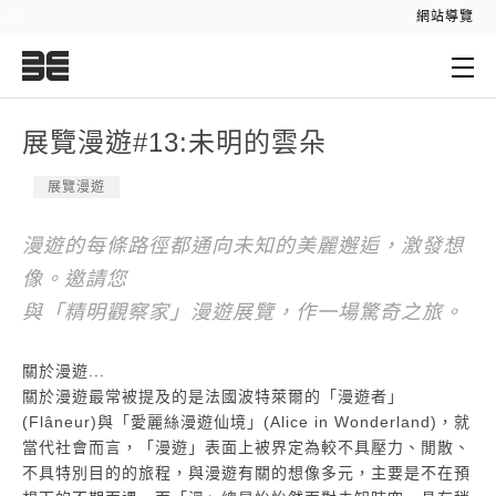
:::
網站導覽
:::
展覽漫遊#13:未明的雲朵
展覽漫遊
漫遊的每條路徑都通向未知的美麗邂逅，激發想
像。邀請您
與「精明觀察家」漫遊展覽，作一場驚奇之旅。
關於漫遊...
關於漫遊最常被提及的是法國波特萊爾的「漫遊者」
(Flâneur)與「愛麗絲漫遊仙境」(Alice in Wonderland)，就
當代社會而言，「漫遊」表面上被界定為較不具壓力、閒散、
不具特別目的的旅程，與漫遊有關的想像多元，主要是不在預