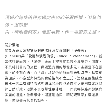
漫遊的每條路徑都通向未知的美麗邂逅，激發想
像。邀請您
與「精明觀察家」漫遊展覽，作一場驚奇之旅。
關於漫遊...
關於漫遊最常被提及的是法國波特萊爾的「漫遊者」
(Flâneur)與「愛麗絲漫遊仙境」(Alice in Wonderland)，就
當代社會而言，「漫遊」表面上被界定為較不具壓力、閒散、
不具特別目的的旅程，與漫遊有關的想像多元，主要是不在預
想下的不期而遇，而「漫」總是怡怡然面對未知時空，具有稍
為開放、不定型與偶然的實驗性與不太正式。漫遊至最後總會
形成一張具有獨特脈絡與結構的地圖或於遊畢之後回首發現路
徑自然形成。漫遊不具攻擊性更非唯一，同意每條路徑都通向
美麗的邂逅，激發想像。期望透過與「精明觀察家」漫遊展
覽，你我都有驚奇的旅程。