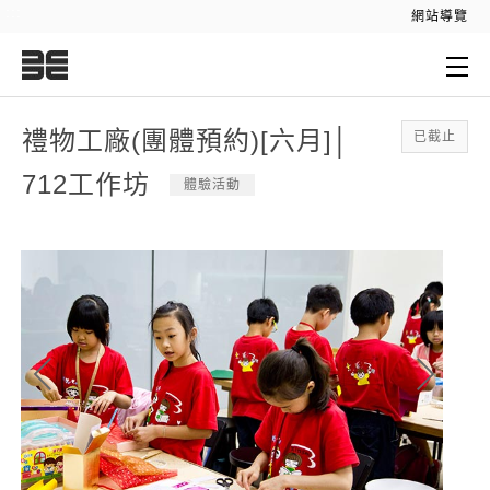
:::
網站導覽
:::
禮物工廠(團體預約)[六月]│
已截止
712工作坊
體驗活動