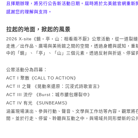
且擇期辦理，將另行公告新活動日期。屆時將於北美館官網重新
感謝您的理解與支持。
拉起的地面，掀起的風景
2026 X-site《鏡・亭・山：相看兩不厭》公眾活動，從一
走進／出作品、廣場與美術館之間的空間，透過身體與感知，重
中的「鏡」、「亭」、「山」三個元素，透過反射與折返、停留
公眾活動分為四幕：
ACT I 聚散《CALL TO ACTION》
ACT II 之聲 《晃動來還原：沉浸式詩歌宣言》
ACT III 流佇 《Burst：城市膿包爆裂中》
ACT IV 有光 《SUNBEAMS》
涵蓋現場演出、參與行動、聲音、文學與工作坊等內容。觀眾將
間，並於行走、停留、聆聽與互動之中，與場域共同形塑新的公共