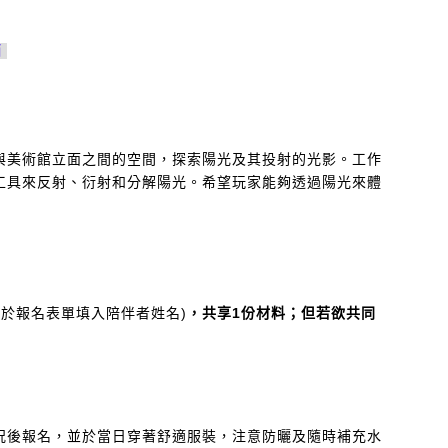
消
與美術館立面之間的空間，探索陽光及其投射的光影。工作
工具來反射、衍射和分解陽光。希望玩家能夠透過陽光來體
(
於報名表單填入陪伴者姓名)
，共享1份材料；但若欲共同
況後報名，並於當日穿著舒適服裝，注意防曬及隨時補充水