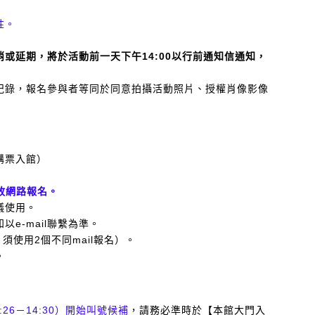
性。
消或延期，將於活動前一天下午14:00以行前通知信通知，
紀錄，報名參與者等同於同意拍攝活動照片、授權肖像影像
購票入館）
起開放網路報名。
議使用。
以e-mail聯繫為準。
，須使用2個不同mail報名）。
。
:26－14:30）開始叫號候補
，請務必準時於【本館大門入