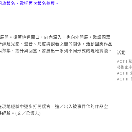
開放報名，歡迎再次報名參與。
道裂縫展開。循著這道開口，向內深入，也向外開展，邀請觀眾
新經驗光影、聲音、尺度與觀看之間的關係。活動回應作品
與聚集、抬升與回望，發展出一系列不同形式的現地實踐。
活動
ACT I 
藝術家座
ACT 
ACT I
在現地經驗中逐步打開感官，進／出入被事件化的作品空
經驗。(文／梁懷志)