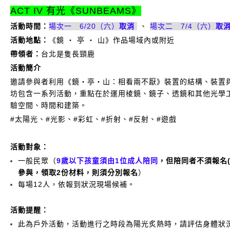
ACT IV
有光《SUNBEAMS》
活動時間：
場次一 6/20（六）
取消
、
場次二 7/4（六）
取
活動地點：
《鏡 ‧ 亭 ‧ 山》作品場域內或附近
帶領者：
台北是隻長頸鹿
活動簡介
邀請參與者利用《鏡・亭・山：相看兩不厭》裝置的結構、裝置
坊包含一系列活動，重點在於運用棱鏡、鏡子、透鏡和其他光學
驗空間、時間和建築。
#太陽光、#光影、#彩虹、#折射、#反射、#遊戲
活動對象：
一般民眾（
9歲以下孩童須由1位成人陪同
，但陪同者不須報名
參與，領取2份材料，則須分別報名
）
每場12人，依報到狀況現場候補。
活動提醒：
此為戶外活動，活動進行之時段為陽光炙熱時，請評估身體狀