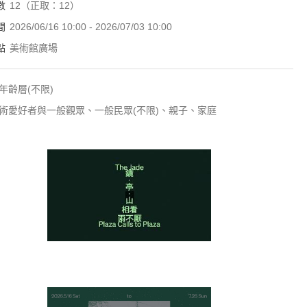
數
12（正取：12）
間
2026/06/16 10:00 - 2026/07/03 10:00
點
美術館廣場
年齡層(不限)
術愛好者與一般觀眾、一般民眾(不限)、親子、家庭
2026 X-site 鏡・