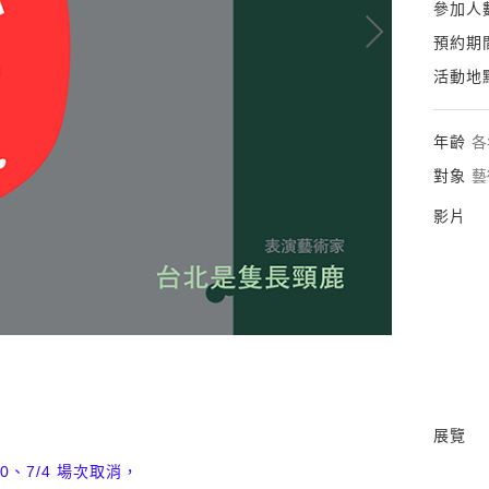
參加人
預約期
活動地
年齡
各
對象
藝
影片
展覽
、7/4 場次取消，