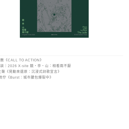
聚散《CALL TO ACTION》
談｜2026 X-site 鏡・亭・山：相看兩不厭
II 之聲《晃動來還原：沉浸式詩歌宣言》
II 流佇《Burst：城市膿包爆裂中》