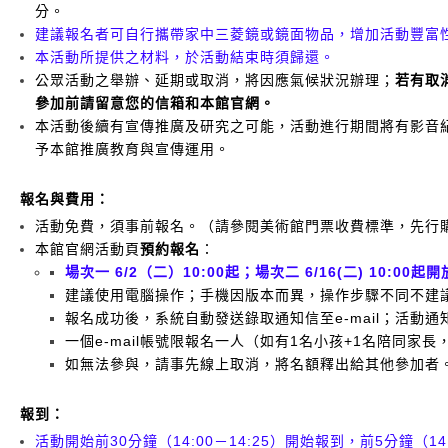
分。
建議報名者可自行攜帶家中三菱鏡或鏡面物品，增加活動豐富
本活動所提供之材料，於活動結束時須歸還。
公眾活動之舉辦、延期或取消，將因應氣候狀況辦理；
若有取
參加前請留意您的信箱和本館官網。
本活動後續有宣傳推廣及研究之可能，活動進行期間將有影音
予本館推廣教育與宣傳運用。
報名與費用：
活動免費，須事前報名。（請參閱
美術館門票收費標準
，先行
本館官網活動頁
預約報名
：
場次一 6/2（二）10:00起；場次二 6/16(二) 10:00
建議使用電腦操作；手機因版本而異，操作步驟不同不建
報名成功後，系統自動發送錄取通知信至e-mail；活動通知
一個e-mail帳號限報名一人（如有1名小孩+1名陪同家長
如無法參與，請事先線上取消，將名額釋出給其他參加者
報到：
活動開始前30分鐘（14:00－14:25）開始報到，前5分鐘（14