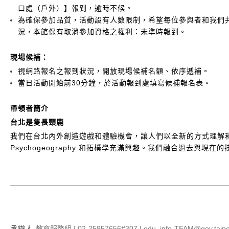
口處（戶外）】報到，逾時不候。
為確保參加品質，活動設有人數限制，希望每位參與者和我們
況，本館保有取消參加資格之權利：未準時報到。
現場候補：
視網路報名之報到狀況，開放現場候補名額、依序遞補。
當日活動開始前30分鐘，於活動報到處填寫候補報名表。
帶領者簡介
台北是隻長頸鹿
我們在台北內外創造遊戲和體驗機會，讓人們以全新的方式理解
Psychogeography 和拓樸學充滿興趣。我們融合過去與
承辦人
教育服務組 | 02-25957656#307 | edu_info-TFAM@gov.taipe