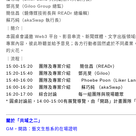
鄧兆旻（Giloo Group 總監）
簡信昌（鏡傳媒技術長與 READr 總編輯）
蘇巧純（akaSwap 執行長）
｜簡介｜
本圓桌會議邀 Web3 平台、影音串流、新聞媒體、文字出版
專案內容，彼此聆聽並給予意見；各方行動者固然處於不同產業
的火花。
｜流程｜
15:00-15:20
　團隊及專案介紹
 　 簡信昌（READr）　　　
15:20-15:40
　團隊及專案介紹
　 鄧兆旻（Giloo）
15:40-16:00
　團隊及專案介紹　　
Phoebe Poon（Liker La
16:00-16:20
　團隊及專案介紹　　
蘇巧純 （akaSwap）
16:20-17:00
　綜合討論
　　　　 每一組團隊與現場聽眾
* 圓桌討論前，14:00-15:00有展覽導覽，由「開路」計畫
關於「共域之二」
GM，開路：藝文生態系的在場證明