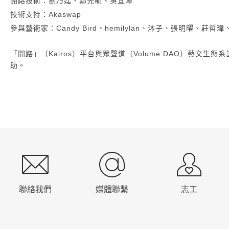
開路技術：劉乃廷、鄭先喻、吳宜曄
技術支持：Akaswap
參與藝術家：Candy Bird、hemilylan、沐子、張明曜、莊哲
「開路」（Kairos）平台與眾聲道（Volume DAO）藝文
助。
:::
聯絡我們
媒體聯繫
志工