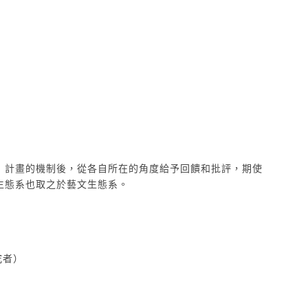
」計畫的機制後，從各自所在的角度給予回饋和批評，期使
生態系也取之於藝文生態系。
究者）