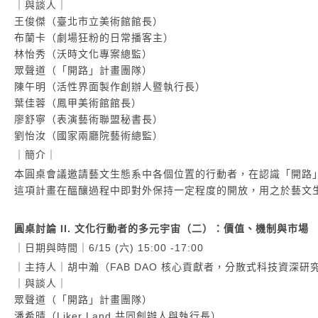
｜與談人｜
王俊傑（臺北市立美術館館長）
布蘭卡（劇場狂粉的日常播客主）
林怡秀（沃時文化專案總監）
眾聲道（「開路」計畫團隊）
陳午明（活性界面製作創辦人暨執行長）
葉佳蓉（鳳甲美術館館長）
廖舒寧（表演藝術聯盟秘書長）
劉怡汝（國家兩廳院藝術總監）
｜簡介｜
本圓桌會議邀請藝文生態系中各個位置的行動者，在認識「開路
這項計畫在醞釀過程中即對外保持一定程度的開放，用之於藝文
圓桌討論 II. 文化行動者的多元宇宙（二）：價值、機制與市場
｜日期與時間｜6/15 (六) 15:00 -17:00
｜主持人｜胡中瀚（FAB DAO 核心貢獻者，分散式科技資深研
｜與談人｜
眾聲道（「開路」計畫團隊）
潘希晴（Liker Land 共同創辦人與執行長）