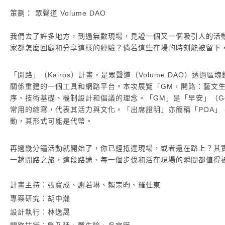
策劃： 眾聲道 Volume DAO
我們去了許多地方，到過無數現場，見證一個又一個吸引人的活
家都怎麼回顧和分享這樣的經驗？倘若這些在場的時刻能被留下
「開路」（Kairos）計畫，是眾聲道（Volume DAO）透
關係重建的一個工具和網路平台。本次展覽「GM，開路：藝文
序、技術基礎、機制設計和倡議的理念。「GM」是「早安」（Goo
常用的縮寫，代表其活力與文化。「出席證明」亦簡稱「POA」，即 Pr
動，其形式可能是代幣。
再過幾分鐘活動就開始了，你已經抵達現場，或者還在路上？其
一趟開路之旅，這段路途、每一個步伐和活在現場的瞬間都值得
計畫主持：張寶成、謝若琳、賴宗昀、羅仕東
專案研究：胡中瀚
設計執行：林逸晟