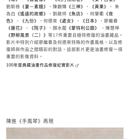
劉新祿
《妻－素娥》
、陳銀輝
《三神》
、
《黃果》
、 朱
為白
《遙遠的故鄉》
、劉啟祥
《魚店》
、何肇衢
《夜
色》
、
《九份》
、何德來
《處女》
、
《日本》
、廖繼春
《蓮花》
、
《院子》
、顏水龍
《蒙特利公園》
、陳慧坤
《野柳風景（二）》
等17件重要且極待修復的油畫藏品。
影片中特別介紹廖繼春及何德來特殊的作畫風格，以及修
復師與作品之間精彩的對話，這部影片更是油畫修復一項
重要的影像資料。
100年度典藏油畫作品修復紀實影片
陳進《手風琴》再現