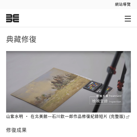
:::
網站導覽
:::
典藏修復
山紫水明 ‧ 在北美館—石川欽一郎作品修復紀錄短片 (完整版)
修復成果