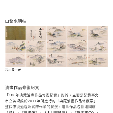
山紫水明帖
石川欽一郎
油畫作品修復紀實
「100年典藏油畫作品修復紀實」影片，主要是記錄臺北
市立美術館於2011年所進行的「典藏油畫作品修護案」
整個修復過程及實際作業的狀況，這些作品包括謝國鏞
《尋》
、
《自畫像》
、
《明月照陋巷》
、
《安平古塋》
、