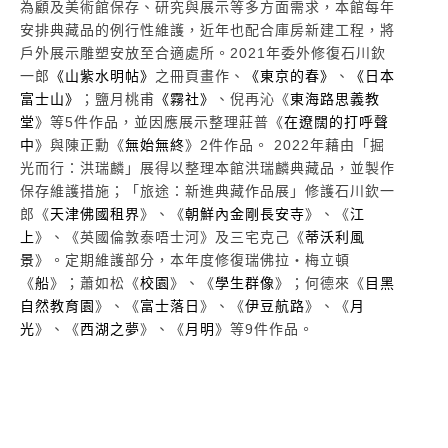
為顧及美術館保存、研究與展示等多方面需求，本館每年
安排典藏品的例行性維護，近年也配合庫房新建工程，將
戶外展示雕塑安放至合適處所。2021年委外修復石川欽
一郎
《山紫水明帖》
之冊頁畫作、
《東京的春》
、
《日本
富士山》
；鹽月桃甫
《霧社》
、倪再沁《
東海路思義教
堂
》等5件作品，並因應展示整理莊普《
在遼闊的打呼聲
中
》與陳正勳《
無始無終
》2件作品。 2022年藉由「掘
光而行：洪瑞麟」展得以整理本館洪瑞麟典藏品，並製作
保存維護措施；「旅途：新進典藏作品展」修護石川欽一
郎《
天津佛國租界
》、《
朝鮮內金剛長安寺
》、《
江
上
》、《英國倫敦泰唔士河》及三宅克己《
蒂沃利風
景
》。定期維護部分，本年度修復瑞佛拉‧梅立頓
《
船
》；蕭如松《
校園
》、《
學生群像
》；何德來《
目黑
自然教育園
》、《
富士落日
》、《
伊豆航路
》、《
月
光
》、《
西湖之夢
》、《
月明
》等9件作品。