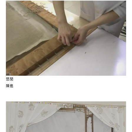
悠閒
陳進