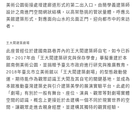
美術公園銜接處增建廊道形式的第二出入口。由簡學義建築師
設計之南進門空間網狀結構，以高架懸挑的管狀量體，呼應北
美館建築形式，對應面向山水的北面正門，迎向都市中的來訪
者。
王大閎建築劇場
此座曾經位於建國南路巷弄內的王大閎建築師自宅，如今已拆
毀。2017年由「王大閎建築研究與保存學會」摹擬重建於本
館南側美術公園，並捐贈予臺北市政府進行研究與推廣教育。
2018年臺北市立美術館以「王大閎建築劇場」的型態啟動營
運，期待能作為觀眾認識王大閎及其自宅的關鍵基地，並成為
本館推動臺灣建築史與引介建築美學的展演實驗平台。此處的
「劇場」有別於一般有舞台、座位、演員、觀眾等對劇場實體
空間的認識，概念上更接近於去建構一個不同於現實世界的空
間，讓觀眾走進去親身經歷，並建構其獨特的觀賞經驗。