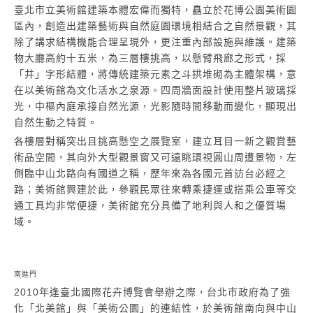
臺北市立美術館建築本體宏偉而獨特，矗立於花博公園美術園
區內，創造出建築藝術與自然庭園環境相結合之自然景觀，其
除了講求結構機能合理呈現外，更注重內部設施與維護。建築
物大廳高約十五米，為三層樓挑高，以懸臂飛廊之形式，採
「井」字形結體，將傳統建築元素之斗拱堆砌為主體架構，意
在以美術館為文化活水之泉源。四周牆面設計使用整片玻璃採
光，中樞內庭承接自然光源，光影隨時間移動而變化，顯現出
自然生動之特質。
各樓層對稱突出且挑高懸空之展覽室，建立耳目一新之觀賞藝
術品空間，其向外大型觀景窗又可遠眺環視圓山周遭景物，左
側臨中山北路向有國道之稱，歷年來為各國元首訪台必經之
路；美術館興建於此，參觀民眾往來轉乘捷運或搭乘公車等交
通工具均非常便捷，美術館充分具備了地利與人和之優質場
域。
南進門
2010年逢臺北國際花卉博覽會舉辦之際，台北市政府為了強
化「北美館」與「美術公園」的連結性，於美術館南向與中山