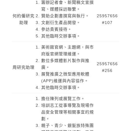
籌辦記者會、新聞稿文宣撰
寫、媒體採訪聯繫。
何約僱研究
贊助企劃書撰寫與執行。
25957656
助理
文創衍生產品開發。
#107
參訪貴賓接待。
其他臨時交辦事項。
美術館官網、主題網，與市
府版官網管理維運。
數位多媒體影片製作與推
25957656
周研究助理
廣。
#256
展覽推廣之微型應用軟體
(APP)維運與內容協作。
其他臨時交辦事項。
擔任陳列或展覽工作。
培訓志工從事導覽及現場作
品安全管理等相關事宜的規
劃。
親子、青少、銀髮族特殊團