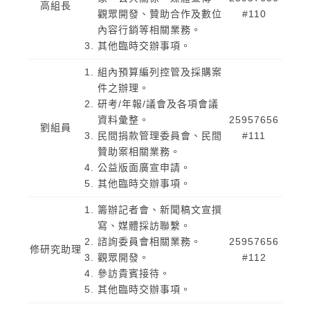
高組長
觀眾開發、贊助合作及數位
#110
內容行銷等相關業務。
其他臨時交辦事項。
組內預算編列控管及採購案
件之辦理。
研考/年報/議會及各項會議
資料彙整。
25957656
劉組員
民間捐款管理委員會、民間
#111
贊助案相關業務。
公益版面廣宣申請。
其他臨時交辦事項。
籌辦記者會、新聞稿文宣撰
寫、媒體採訪聯繫。
諮詢委員會相關業務。
25957656
修研究助理
觀眾開發。
#112
參訪貴賓接待。
其他臨時交辦事項。