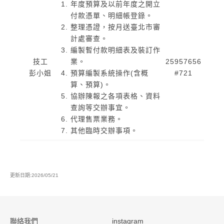
年度預算及以前年度之開立
付款憑單、明細帳登錄。
整理憑證，按月送臺北市審
計處審查。
編製暫付款明細表及裝訂作
技工
業。
25957656
彭小姐
預算編製系統操作(含概
#721
算、預算)。
協辦陳報之各項表格、資料
查詢等交辦事宜。
代理售票業務。
其他臨時交辦事項。
更新日期:2026/05/21
:::
聯絡我們
instagram