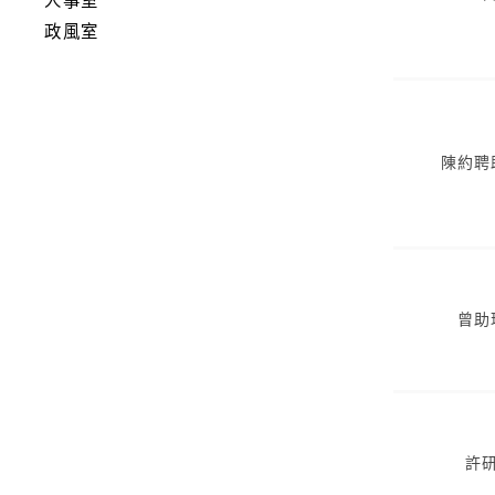
人事室
政風室
陳約聘
曾助
許