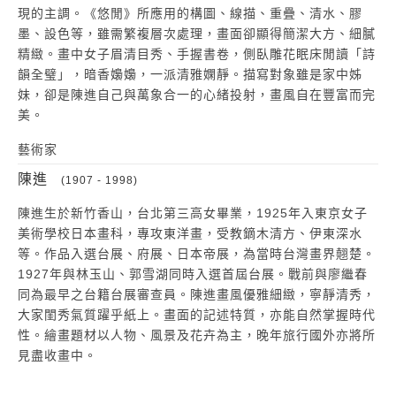
現的主調。《悠閒》所應用的構圖、線描、重疊、清水、膠
墨、設色等，雖需繁複層次處理，畫面卻顯得簡潔大方、細膩
精緻。畫中女子眉清目秀、手握書卷，側臥雕花眠床閒讀「詩
韻全璧」，暗香嬝嬝，一派清雅嫻靜。描寫對象雖是家中姊
妹，卻是陳進自己與萬象合一的心緒投射，畫風自在豐富而完
美。
藝術家
陳進
(1907 - 1998)
陳進生於新竹香山，台北第三高女畢業，1925年入東京女子
美術學校日本畫科，專攻東洋畫，受教鏑木清方、伊東深水
等。作品入選台展、府展、日本帝展，為當時台灣畫界翹楚。
1927年與林玉山、郭雪湖同時入選首屆台展。戰前與廖繼春
同為最早之台籍台展審查員。陳進畫風優雅細緻，寧靜清秀，
大家閨秀氣質躍乎紙上。畫面的記述特質，亦能自然掌握時代
性。繪畫題材以人物、風景及花卉為主，晚年旅行國外亦將所
見盡收畫中。