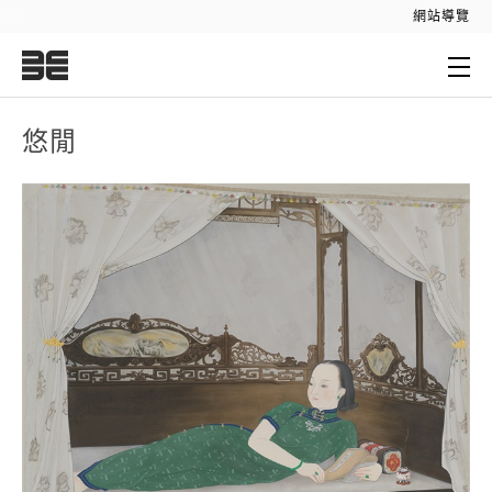
:::
網站導覽
:::
悠閒
悠