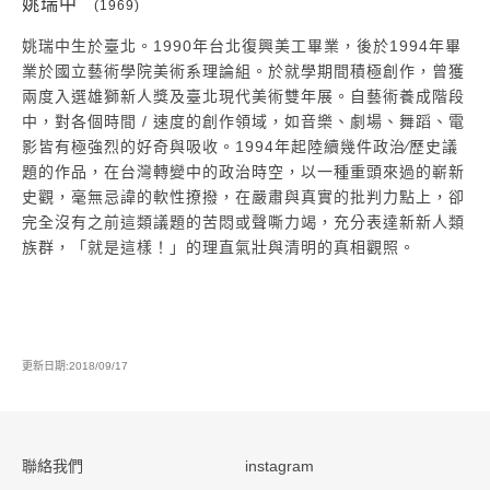
姚瑞中
(1969)
姚瑞中生於臺北。1990年台北復興美工畢業，後於1994年畢
業於國立藝術學院美術系理論組。於就學期間積極創作，曾獲
兩度入選雄獅新人獎及臺北現代美術雙年展。自藝術養成階段
中，對各個時間 / 速度的創作領域，如音樂、劇場、舞蹈、電
影皆有極強烈的好奇與吸收。1994年起陸續幾件政治∕歷史議
題的作品，在台灣轉變中的政治時空，以一種重頭來過的嶄新
史觀，毫無忌諱的軟性撩撥，在嚴肅與真實的批判力點上，卻
完全沒有之前這類議題的苦悶或聲嘶力竭，充分表達新新人類
族群，「就是這樣！」的理直氣壯與清明的真相觀照。
更新日期:2018/09/17
:::
聯絡我們
instagram