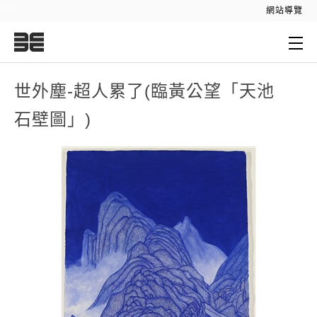
:::
網站導覽
:::
世外塵-超人累了(臨黃公望「天池
石壁圖」)
世外塵-超人