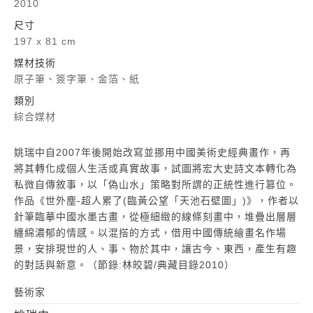
2010
尺寸
197 x 81 cm
媒材技術
原子筆、簽字筆、金箔、紙
類別
綜合媒材
姚瑞中自2007年後開始改寫並挪用中國美術史經典畫作，再
將其轉化成個人生活或真實故事，試圖將宏大史詩文本轉化為
私微自傳敘事，以「偽山水」策略對所謂的正統性進行篡位。
作品《世外塵-超人累了(臨黃公望「天池石壁圖」)》，作者以
針筆臨摹中國水墨古畫，從極細緻的線條刻畫中，堆疊出層層
纏綿濃郁的情感。以混搭的方式，借用中國傳統繪畫名作場
景，安排現世的人、事、物於其中，讓古今、東西，產生有趣
的對話與新意。（節錄:林皎碧/典藏目錄2010）
藝術家