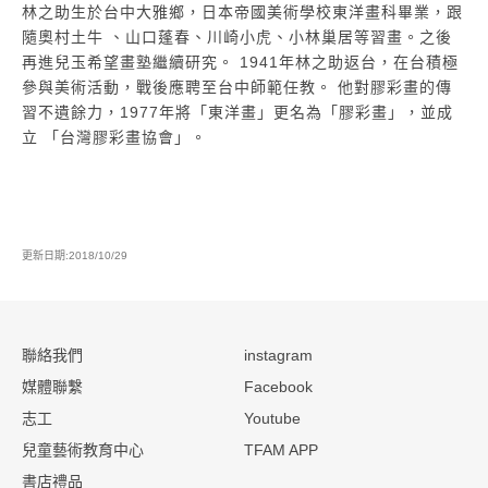
林之助生於台中大雅鄉，日本帝國美術學校東洋畫科畢業，跟
隨奧村土牛 、山口蓬春、川崎小虎、小林巢居等習畫。之後
再進兒玉希望畫塾繼續研究。 1941年林之助返台，在台積極
參與美術活動，戰後應聘至台中師範任教。 他對膠彩畫的傳
習不遺餘力，1977年將「東洋畫」更名為「膠彩畫」，並成
立 「台灣膠彩畫協會」。
更新日期:2018/10/29
:::
聯絡我們
instagram
媒體聯繫
Facebook
志工
Youtube
兒童藝術教育中心
TFAM APP
書店禮品