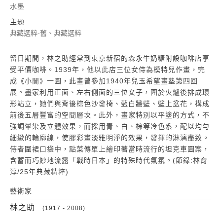
水墨
主題
典藏選粹-舊、典藏選粹
留日期間，林之助經常到東京新宿的森永牛奶糖附設咖啡店享
受平價咖啡。1939年，他以此店三位女侍為模特兒作畫，完
成《小閒》一圖，此畫曾參加1940年兒玉希望畫塾第四回
展。畫家利用正面、左右側面的三位女子，圍於火爐後排成環
形站立，她們與背後棕色沙發椅、藍白牆壁、壁上盆花，構成
前後五層豐富的空間層次。此外，畫家特別以平塗的方式，不
強調暈染及立體效果，而採用青、白、棕等冷色系，配以均勻
細緻的輪廓線，使膠彩畫淡雅明淨的效果，發揮的淋漓盡致。
侍者圍裙口袋中，點菜傳單上繪印著當時流行的坦克車圖案，
含蓄而巧妙地流露「戰時日本」的特殊時代氣氛。(節錄:林育
淳/25年典藏精粹)
藝術家
林之助
(1917 - 2008)