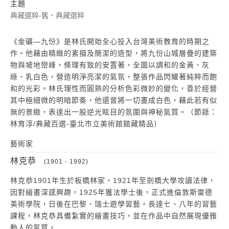
主題
典藏選粹-舊、典藏選粹
《金礦—九份》是林氏開始全心投入台灣美術教育的時期之
作。他藉由精緻的素描及簡潔的造型，將九份山城層疊的建築
物與坡地巒峰，條理有致的安置著，全圖以調和的金黃、灰
綠、乳白色，營造明淨亮潔的氣氛，整張作品閃耀著純粹而飽
和的光彩。林氏理性而圓熟的分析色彩微妙的變化，善於經營
其中極細微的明暗節奏，他還曾將一切畫成白色，藉此若有似
無的景緻，表達出一股逆光眩目的氛圍與神秘氣質。（節錄：
林育淳/典藏百選-臺北市立美術館館藏精品）
藝術家
林克恭
(1901 - 1992)
林克恭1901年生於板橋林家，1921年至劍橋大學攻讀法律，
因對繪畫深感興趣，1925年獲法學士後，正式進倫敦斯雷德
美術學院，日後在巴黎、瑞士遊學習藝。長達七、八年的習藝
課程，林克恭具備紮實的繪畫技巧，並在作品中自然展現優雅
動人的氣質。