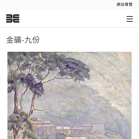
:::
網站導覽
:::
金礦-九份
金