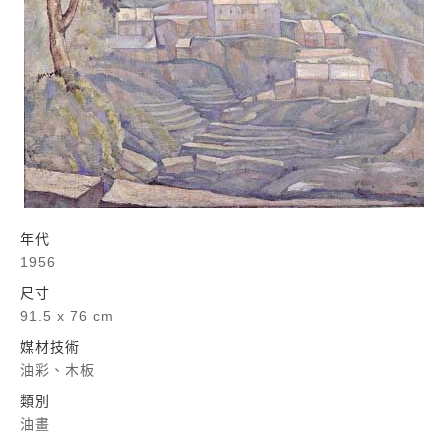
年代
1956
尺寸
91.5 x 76 cm
媒材技術
油彩、木板
類別
油畫