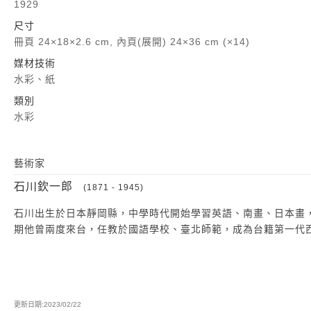
1929
尺寸
冊頁 24×18×2.6 cm, 內頁(展開) 24×36 cm (×14)
媒材技術
水彩、紙
類別
水彩
藝術家
石川欽一郎
(1871 - 1945)
石川出生於日本靜岡縣，中學時代開始學習英語、南畫、日本畫，1
期他曾兩度來台，任教於國語學校、臺北師範，成為台籍第一代
更新日期:2023/02/22