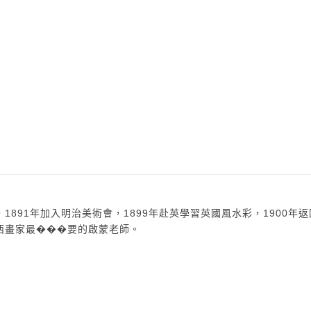
891年加入明治美術會，1899年赴英學習英國風水彩，1900年
西畫家最���要的啟蒙老師。