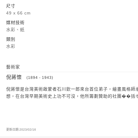
尺寸
49 x 66 cm
媒材技術
水彩、紙
類別
水彩
藝術家
倪蔣懷
(1894 - 1943)
倪蔣懷是台灣美術啟蒙者石川欽一郎來台首位弟子，繪畫風格師
想，在台灣早期美術史上功不可沒，他所籌劃贊助的社團��括
更新日期:2023/02/16