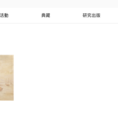
活動
典藏
研究出版
猴硐礦區