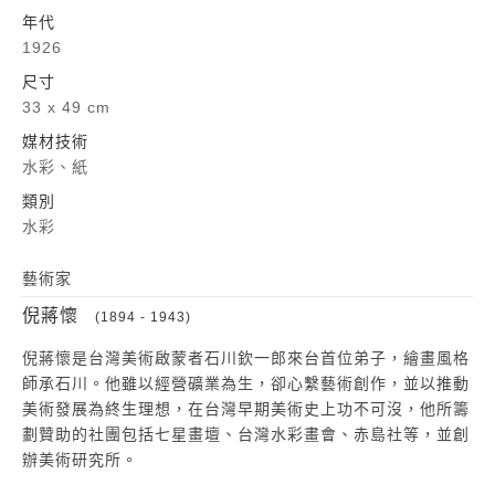
年代
1926
尺寸
33 x 49 cm
媒材技術
水彩、紙
類別
水彩
藝術家
倪蔣懷
(1894 - 1943)
倪蔣懷是台灣美術啟蒙者石川欽一郎來台首位弟子，繪畫風格
師承石川。他雖以經營礦業為生，卻心繫藝術創作，並以推動
美術發展為終生理想，在台灣早期美術史上功不可沒，他所籌
劃贊助的社團包括七星畫壇、台灣水彩畫會、赤島社等，並創
辦美術研究所。