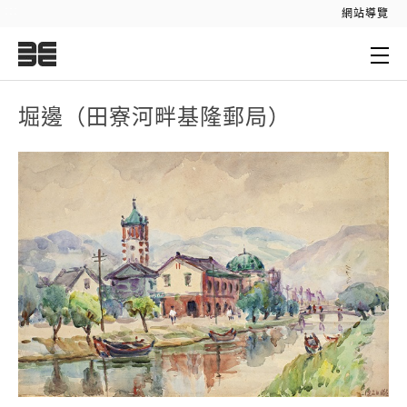
:::
網站導覽
:::
堀邊（田寮河畔基隆郵局）
堀