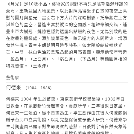
《月光》是10號小品，藝術家的視野不再只是眺望浩瀚靜謐的
蒼穹，重新迎回大地風景，以此對照亮得近乎白晝的夜空上高
懸的圓月與星光。畫面右下方大片的深暗樹影，托舉起左上方
湛藍色的星空，營造出富於縱深的空間感。粗短筆觸交錯，鋪
疊出巨大樹冠，縫隙裡隱約透露出點綴的夜色。尤為別致的是
在樹叢的邊緣處，添加幾筆黃色，暗示遠方的人間燈火，增添
勃勃生機。青空中朗朗明月造型特殊，如太陽般綻放輪狀光
芒，中間一抹白色油彩呈現凸起的月亮表面，顯示他常年營造
「盈凸月」（上凸月）、「虧凸月」（下凸月）等橢圓月相的
特殊習慣。（王淑津）
藝術家
何德來
(1904 - 1986)
何德來 1904 年生於苗栗，東京美術學校畢業後，1932年自
日返台，在家鄉新竹發起畫會，貢獻所學，三年後返日定居。
何德來一生淡泊，從不賣畫為生，畢生創作由其後人何騰鯨捐
贈予台北市立美術館，以期完整保留並予後人研究。何德來學
生時期畫風已顯示對生命洞察的慧黠，日後對宇宙自然天象等
描寫，及人生老病死的輪迴，都懷抱著宗教般的情懷。