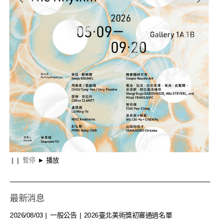
館
共感：存在的節奏
物
❙❙
暫停
►
播放
最新消息
2026/08/03
一般公告
2026臺北美術獎初審通過名單