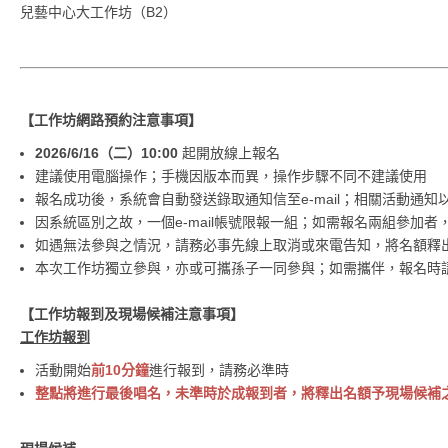
兒藝中心大工作坊（B2）
【工作坊網路預約注意事項】
2026/6/16（二）10:00
起開放線上報名
建議使用電腦操作；手機因版本而異，操作步驟不同不建議使用
報名成功後，系統會自動發送錄取通知信至e-mail；相關活動通知以e
因系統區別之故，一個e-mail帳號限報一組；如需報名兩組參加者
如遇無法參與之情況，請務必事先線上取消或來電告知，將名額釋
本次工作坊獨立參與，亦或可攜孫子一同參與；如需攜伴，報名
【工作坊報到及現場候補注意事項】
工作坊報到
活動開始
前10分鐘
進行報到，請務必準時
整點將進行最後唱名，未準時於成報到者，將釋出名額予現場候補