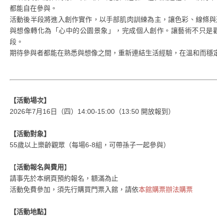
都能自在參與。
活動後半段將進入創作實作，以手部肌肉訓練為主，讓色彩、線條與
與想像轉化為「心中的公園景象」，完成個人創作。讓藝術不只是
段。
期待參與者都能在熟悉與想像之間，重新連結生活經驗，在溫和而穩
【活動場次】
2026年7月16日（四）14:00-15:00（13:50 開放報到）
【活動對象】
55歲以上樂齡觀眾（每場6-8組，可帶孫子一起參與）
【
活動報名與費用
】
請事先於本網頁預約報名，額滿為止
活動免費參加，須先行購買門票入館，請依
本館購票辦法購票
【活動地點】