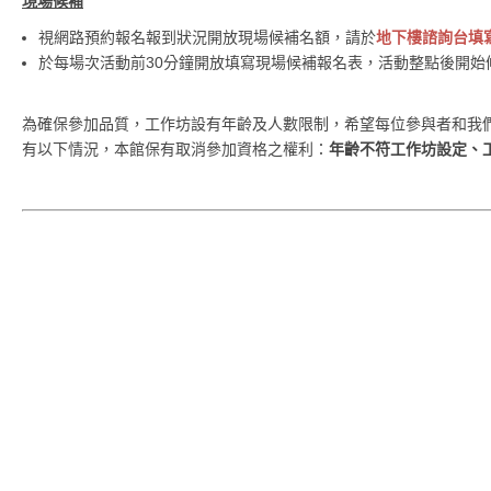
現場候補
視網路預約報名報到狀況開放現場候補名額，請於
地下樓諮詢台填
於每場次活動前30分鐘開放填寫現場候補報名表，活動整點後開始
為確保參加品質，工作坊設有年齡及人數限制，希望每位參與者和我
有以下情況，本館保有取消參加資格之權利：
年齡不符工作坊設定、
承辦人
王瑋婷 | 25957656#328 | weiting-TFAM@gov.taipei
教育服務組 | 02-25957656#307 | edu_info-TFAM@gov.taipe
林家芸 | 02-25957656#323 | ga7851@gov.taipei