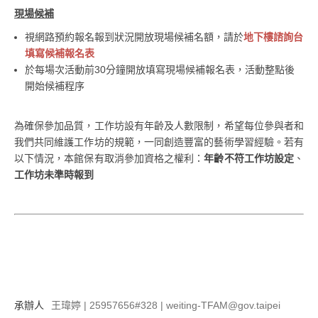
現場候補
視網路預約報名報到狀況開放現場候補名額，請於
地下樓諮詢台
填寫候補報名表
於每場次活動前30分鐘開放填寫現場候補報名表，活動整點後
開始候補程序
為確保參加品質，工作坊設有年齡及人數限制，希望每位參與者和
我們共同維護工作坊的規範，一同創造豐富的藝術學習經驗。若有
以下情況，本館保有取消參加資格之權利：
年齡不符工作坊設定
、
工作坊未準時報到
承辦人
王瑋婷 | 25957656#328 | weiting-TFAM@gov.taipei