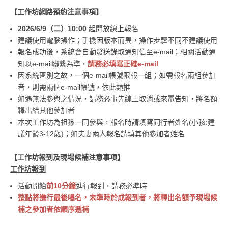
【工作坊網路預約注意事項】
2026/6/9（二）10:00
起開放線上報名
建議使用電腦操作；手機因版本而異，操作步驟不同不建議使用
報名成功後，系統會自動發送錄取通知信至e-mail；相關活動通
知以e-mail聯繫為準，
請
務必填寫正確e-mail
因系統區別之故，一個e-mail帳號限報一組；如需報名兩組參加
者，則需兩個e-mail帳號，依此類推
如遇無法參與之情況，請務必事先線上取消或來電告知，將名額
釋出給其他參加者
本次工作坊為祖孫一同參與，報名時請填寫同行者姓名(小孩:建
議年齡3-12歲)；如夫妻兩人報名請填其他參加者姓名
【工作坊報到及現場候補注意事項】
工作坊報到
活動開始
前10分鐘
進行報到，請務必準時
整點將進行最後唱名，未準時於成報到者，將釋出名額予現場候
補之參加者依順序遞補