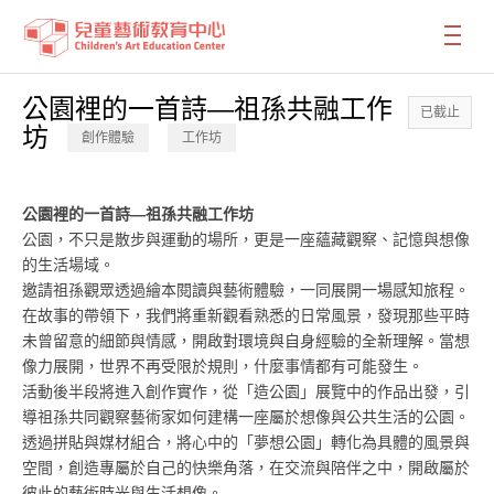
:::
:::
公園裡的一首詩—祖孫共融工作
已截止
坊
創作體驗
工作坊
公園裡的一首詩—祖孫共融工作坊
公園，不只是散步與運動的場所，更是一座蘊藏觀察、記憶與想像
的生活場域。
邀請祖孫觀眾透過繪本閱讀與藝術體驗，一同展開一場感知旅程。
在故事的帶領下，我們將重新觀看熟悉的日常風景，發現那些平時
未曾留意的細節與情感，開啟對環境與自身經驗的全新理解。當想
像力展開，世界不再受限於規則，什麼事情都有可能發生。
活動後半段將進入創作實作，從「造公園」展覽中的作品出發，引
導祖孫共同觀察藝術家如何建構一座屬於想像與公共生活的公園。
透過拼貼與媒材組合，將心中的「夢想公園」轉化為具體的風景與
空間，創造專屬於自己的快樂角落，在交流與陪伴之中，開啟屬於
彼此的藝術時光與生活想像。