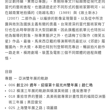
別企劃持續「東南亞專題」，本期除專文介紹越南從現代走向
當代的藝術進程，也邀請遊走於不同形式的藝術家鄭明河，以
在越南實地拍攝的《姓越名南》（1989）與《故土新水》
（2007）二部作品，以編排的影像呈現聲音，以及從中所流
露與姓別及國族主義有關的奧義。台灣資深的當代藝術家梅丁
衍也在此時舉辦首次大型回顧展，因此旗艦巡航單元也特別以
他為報導的對象，除專業藝評之外，也請梅丁衍製作《微笑五
星》作品。最後，馬來西亞籍的導演蔡明亮最近以《郊遊》履
獲國內、外大奬，本期也特別刊登蔡明亮專訪，暢談拍片創作
一路走來，橫跨劇場、裝置及電影三個不同媒體的過程與體
悟。
目錄
專題 － 亞洲雙年展的軌跡
006
創立20 週年，迎接第十屆光州雙年展 | 趙仁皓
012 橫濱三年展的軌跡與橫濱美術館 | 逢坂惠理子
018 重拾世界的豐饒：具美術館專案計畫性質的福岡亞洲藝
術三年展 | 黑田雷兒
025 上海雙年展之路 | 項麗蘋