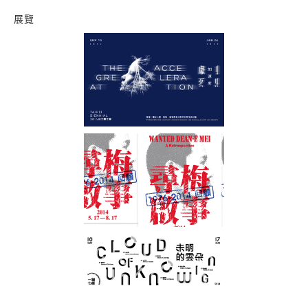
展覽
2014台北雙年展
尋梅啟事：1976-20
未明的雲朵：一城七