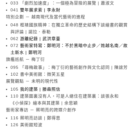
033 「劇烈加速度」：一個極為冒險的展覽 | 蕭淑文
041
雙年展求索 | 李永財
特別企劃 － 越南現代及當代藝術的進程
048 框裱國族精神：在獨立革命的歷史結構下談繪畫的觀賞
與評論 | 諾拉．泰勒
062
游離紀錄 | 武洪章臺
072
藝術家特寫：鄭明河：不於黑暗中止步／姓越名南／故
土新水 | 鄭明河
旗艦巡航 － 梅丁衍
095 「尋梅啟事」：梅丁衍的藝術創作與文化認同 | 陳誼芳
102 書中美術館：微笑五星
展覽觀點 － 未明的現代性
105
我的建築 | 滕森照信
110 建築圖裏沒有人，可是人總住在建築裏：談張永和
《小偵探》繪本與其建築 | 余思穎
藝術家專訪 － 蔡明亮的跨媒介創作
116 蔡明亮訪談 | 鄭得恩
126 美術館短波