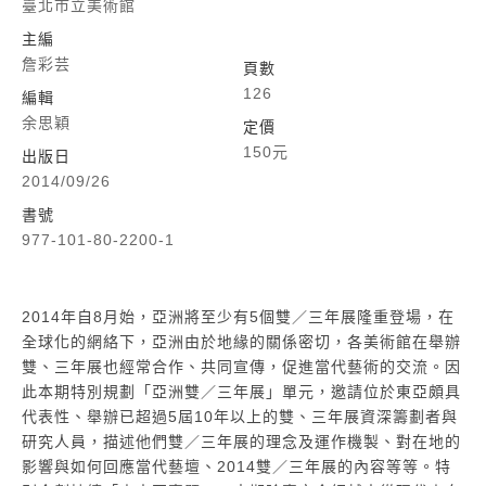
臺北市立美術館
主編
詹彩芸
頁數
126
編輯
余思穎
定價
150元
出版日
2014/09/26
書號
977-101-80-2200-1
2014年自8月始，亞洲將至少有5個雙／三年展隆重登場，在
全球化的網絡下，亞洲由於地緣的關係密切，各美術館在舉辦
雙、三年展也經常合作、共同宣傳，促進當代藝術的交流。因
此本期特別規劃「亞洲雙／三年展」單元，邀請位於東亞頗具
代表性、舉辦已超過5屆10年以上的雙、三年展資深籌劃者與
研究人員，描述他們雙／三年展的理念及運作機製、對在地的
影響與如何回應當代藝壇、2014雙／三年展的內容等等。特