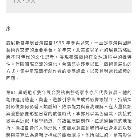
中文、英文
序
威尼斯雙年展台灣館自1995 年參與以來，一直是臺灣與國際
藝術界交流的重要平台。多年來，北美館以多元的展覽策略回
應不同時代的文化思考，展現臺灣藝術在全球語境中的獨特
性。伴隨國際交流的深化，台灣館亦逐步以單一藝術家展出的
方式，集中呈現藝術創作者的美學語彙，以及其對當代處境的
回應。
第61 屆威尼斯雙年展台灣館由藝術家李亦凡代表參展。他的
創作運用繪畫、動畫、遊戲引擎與生成式影像等媒介，持續探
討影像如何影響人類感知、敘事能力與自我理解。在大量資訊
與流動影像形塑日常的數位時代，李亦凡以黑色幽默、跳接式
敘事與近似「教學頻道」的語氣展開創作，並透過操偶式地扭
折、操控自身的人偶形象，使觀眾意識到我們早已身處於以軟
體與演算法為邏輯所構成的觀看環境。他所關注的，是當影像