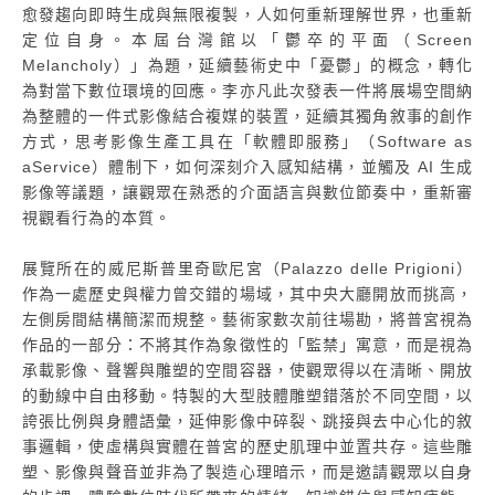
愈發趨向即時生成與無限複製，人如何重新理解世界，也重新
定位自身。本屆台灣館以「鬱卒的平面（Screen
Melancholy）」為題，延續藝術史中「憂鬱」的概念，轉化
為對當下數位環境的回應。李亦凡此次發表一件將展場空間納
為整體的一件式影像結合複媒的裝置，延續其獨角敘事的創作
方式，思考影像生產工具在「軟體即服務」（Software as
aService）體制下，如何深刻介入感知結構，並觸及 AI 生成
影像等議題，讓觀眾在熟悉的介面語言與數位節奏中，重新審
視觀看行為的本質。
展覽所在的威尼斯普里奇歐尼宮（Palazzo delle Prigioni）
作為一處歷史與權力曾交錯的場域，其中央大廳開放而挑高，
左側房間結構簡潔而規整。藝術家數次前往場勘，將普宮視為
作品的一部分：不將其作為象徵性的「監禁」寓意，而是視為
承載影像、聲響與雕塑的空間容器，使觀眾得以在清晰、開放
的動線中自由移動。特製的大型肢體雕塑錯落於不同空間，以
誇張比例與身體語彙，延伸影像中碎裂、跳接與去中心化的敘
事邏輯，使虛構與實體在普宮的歷史肌理中並置共存。這些雕
塑、影像與聲音並非為了製造心理暗示，而是邀請觀眾以自身