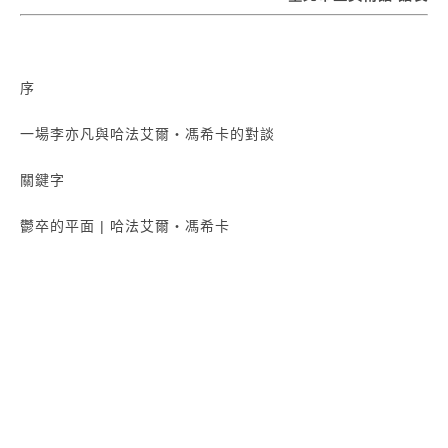
序
一場李亦凡與哈法艾爾‧馮希卡的對談
關鍵字
鬱卒的平面 | 哈法艾爾‧馮希卡