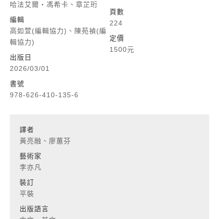
哈法艾爾‧馮希卡、章芷珩
頁數
編輯
224
高如萱(編輯協力)、陳苑禎(編
定價
輯協力)
1500元
出版日
2026/03/01
書號
978-626-410-135-6
譯者
黃亮融、廖蕙芬
藝術家
李亦凡
裝訂
平裝
出版語言