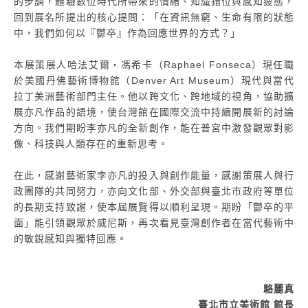
的步調，體驗數位時代所帶來的情緒、知識錯位與感知疲態，
回到展名所提出的核心提問：「在資訊無窮、生命有限的狀態
中，我們如何以『鬱卒』作為回應世界的方式？」
本展策展人哈法艾爾・馮希卡（Raphael Fonseca）現任職
於美國丹佛藝術博物館（Denver Art Museum）現代與當代
拉丁美洲藝術部門主任。他以跨文化、跨地域的視角，協助擴
展亦凡作品的語境，使台灣館在國際交流中持續開展新的討論
方向。我們期盼李亦凡的全新創作，能在普宮中激發觀眾對影
像、科技與人類存在的重新思考。
在此，感謝藝術家李亦凡的投入與創作能量，感謝策展人與行
政團隊的共同努力，亦向文化部、外交部與臺北市政府等單位
的長期支持致謝，使本屆展覽得以順利呈現。期盼「鬱卒的平
面」能引領觀眾於威尼斯，再次看見臺灣創作者在當代藝術中
的敏銳感知與獨特回應。
駱麗真
臺北市立美術館 館長