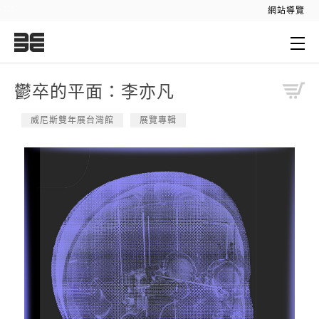
:::
網站導覽
:::
鬱卒的平面：李亦凡
威尼斯雙年展台灣館
展覽專輯