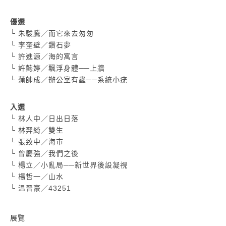
優選
└
朱駿騰／而它來去匆匆
└
李奎壁／鑽石夢
└
許進源／海的寓言
└
許懿婷／飄浮身體──上牆
└
蒲帥成／辦公室有蟲──系統小疣
入選
└
林人中／日出日落
└
林羿綺／雙生
└
張致中／海市
└
曾慶強／我們之後
└
楊立／小亂局──新世界後設凝視
└
楊哲一／山水
└
温晉豪／43251
展覽