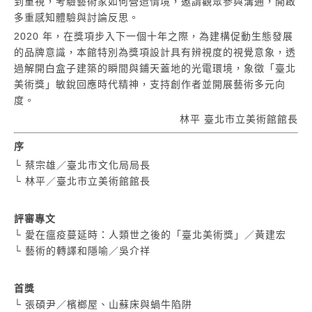
到重視，考驗藝術家如何營造情境，邀請觀眾參與溝通，開啟
多重感知體驗與討論反思。
2020 年，在獎項步入下一個十年之際，為建構促動生態發展
的品牌意識，本館特別為獎項設計具有辨視度的視覺意象，透
過解開白盒子建築的瞬間與鋪天蓋地的光電環境，象徵「臺北
美術獎」敏銳回應時代精神，支持創作者並開展藝術多元向
度。
林平 臺北市立美術館館長
序
└ 蔡宗雄／臺北市文化局局長
└
林平／臺北市立美術館館長
評審專文
└
愛在瘟疫蔓延時：人類世之後的「臺北美術獎」／黃建宏
└
藝術的轉譯和隱喻／吳介祥
首獎
└
張碩尹／檳榔屋、山蘇床與蝸牛陷阱