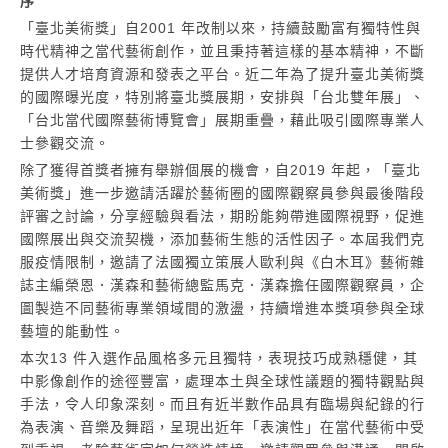
序
「臺北美術獎」自2001 年改制以來，持續鼓勵富有獨特性與
時代精神之當代藝術創作，並且秉持著這樣的基本精神，不斷
提供人才培育資源和發表之平台。近二年為了提升臺北美術獎
的國際曝光度，特別將臺北獎展期，安排與「台北雙年展」、
「台北當代國際藝術博覽會」展期重疊，藉此吸引國際專業人
士參觀交流。
除了獲得首獎者擁有舉辦個展的機會，自2019 年起，「臺北
美術獎」進一步邀請活躍於藝術圈的國際觀察員參與最後階段
評審之討論，分享經驗與看法，期盼能夠帶進國際視野，促進
國際展出與交流契機，添加藝術生態的活性因子。本屆我們克
服疫情限制，邀請了法國獨立策展人歐利與《白木耳》藝術雜
誌主編榮恩．漢森和藝術總監馬克．漢森擔任國際觀察員，企
圖製造不同藝術專業領域間的激盪，持續增進本獎項參與全球
藝壇的能動性。
本次13 件入選作品風格多元且獨特，表現技巧成熟穩健，其
中影像創作的途徑豐富，處理本土與全球性議題的獨特觀點與
手法，令人印象深刻。而且有近半數作品具有臨場與紀錄的行
為表演、音樂及舞蹈，呈現出近年「表演性」在當代藝術中受