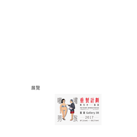
展覽
嘟嘴男孩︰重製計劃