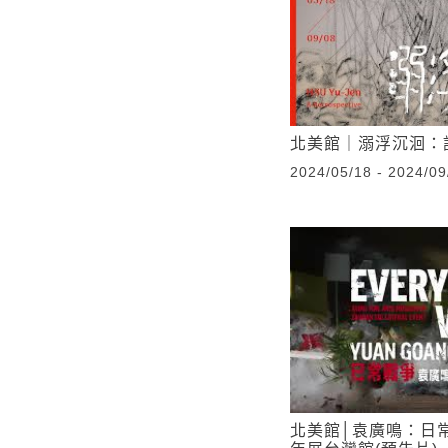
北美館｜溺浮沉洄：許
2024/05/18 - 2024/09
北美館│袁廣鳴：日常