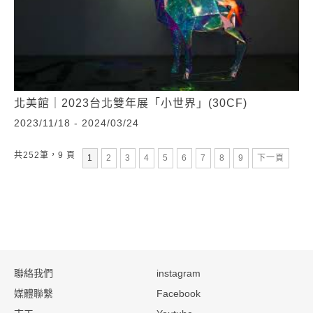
北美館｜2023台北雙年展「小世界」(30CF)
2023/11/18 - 2024/03/24
共252筆，9 頁
第
頁
第
頁
第
頁
第
頁
第
頁
第
頁
第
頁
第
頁
1
2
3
4
5
6
7
8
9
下一頁
:::
聯絡我們
instagram
媒體聯繫
Facebook