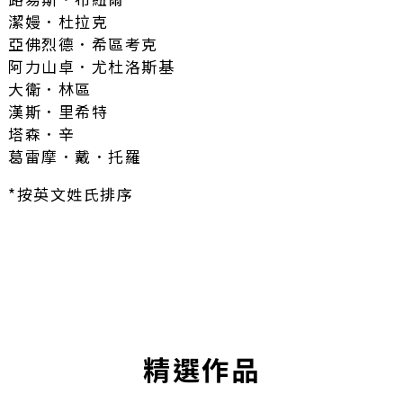
潔嫚．杜拉克
亞佛烈德．希區考克
阿力山卓．尤杜洛斯基
大衛．林區
漢斯．里希特
塔森．辛
葛雷摩．戴．托羅
*按英文姓氏排序
精選作品