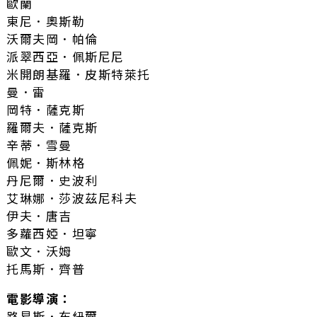
歐蘭
東尼．奧斯勒
沃爾夫岡．帕倫
派翠西亞．佩斯尼尼
米開朗基羅．皮斯特萊托
曼．雷
岡特．薩克斯
羅爾夫．薩克斯
辛蒂．雪曼
佩妮．斯林格
丹尼爾．史波利
艾琳娜．莎波茲尼科夫
伊夫．唐吉
多蘿西婭．坦寧
歐文．沃姆
托馬斯．齊普
電影導演：
路易斯．布紐爾