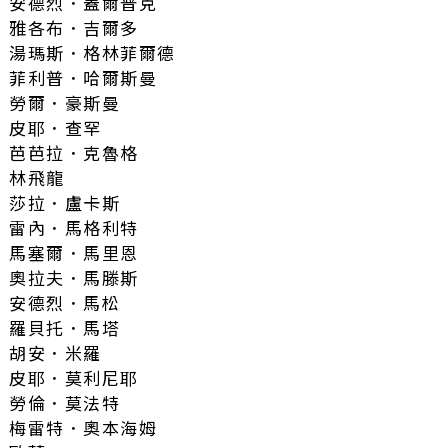
安德烈．蓋爾普克
雅各布．吉爾多
湯瑪斯．格林菲爾德
菲利普．哈爾斯曼
勞爾．豪斯曼
皮耶．查罕
芭芭拉．克魯格
林飛龍
莎拉．盧卡斯
雷內．馬格利特
馬塞爾．馬里恩
奧拉夫．馬滕斯
安德烈．馬松
羅貝托．馬塔
胡安．米羅
皮耶．莫利尼耶
勞倫．莫法特
梅雷特．奧本海姆