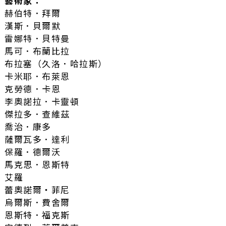
藝術家：
赫伯特．拜爾
漢斯．貝爾默
雷娜特．貝特曼
馬可．布蘭比拉
布拉塞（久洛．哈拉斯）
卡米耶．布萊恩
克勞德．卡恩
李奧諾拉．卡靈頓
傑拉多．查維茲
喬治．康多
薩爾瓦多．達利
保羅．德爾沃
馬克思．恩斯特
艾羅
蕾奧諾爾‧菲尼
烏爾斯．費舍爾
恩斯特．福克斯