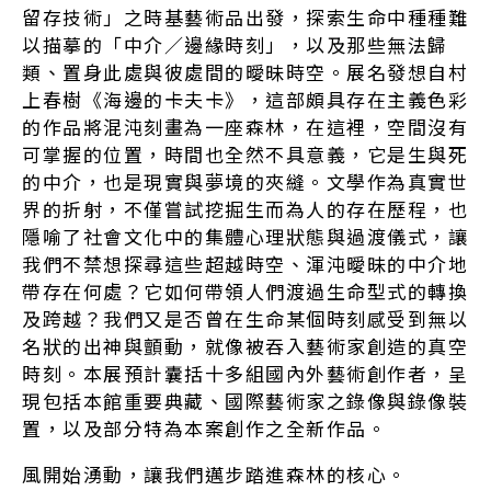
留存技術」之時基藝術品出發，探索生命中種種難
以描摹的「中介／邊緣時刻」，以及那些無法歸
類、置身此處與彼處間的曖昧時空。展名發想自村
上春樹《海邊的卡夫卡》，這部頗具存在主義色彩
的作品將混沌刻畫為一座森林，在這裡，空間沒有
可掌握的位置，時間也全然不具意義，它是生與死
的中介，也是現實與夢境的夾縫。文學作為真實世
界的折射，不僅嘗試挖掘生而為人的存在歷程，也
隱喻了社會文化中的集體心理狀態與過渡儀式，讓
我們不禁想探尋這些超越時空、渾沌曖昧的中介地
帶存在何處？它如何帶領人們渡過生命型式的轉換
及跨越？我們又是否曾在生命某個時刻感受到無以
名狀的出神與顫動，就像被吞入藝術家創造的真空
時刻。本展預計囊括十多組國內外藝術創作者，呈
現包括本館重要典藏、國際藝術家之錄像與錄像裝
置，以及部分特為本案創作之全新作品。
風開始湧動，讓我們邁步踏進森林的核心。