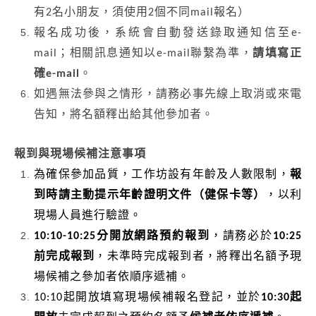
有2名小朋友，須使用2個不同mail報名）
報名成功後，系統會自動發送錄取通知信至e-
mail；相關訊息通知以e-mail聯繫為準，
請填寫正
確e-mail
。
如遇無法參與之情形，請務必事先線上取消或來電
告知，將名額釋出給其他參加者。
報到與現場候補注意事項
為確保參加品質，工作坊設有年齡及人數限制，
報
到時請主動提示年齡證明文件（健保卡等）
，以利
現場人員進行驗證。
10:10-10:25
分開放網路預約報到
，請務必於
10:25
前完成報到
，未準時完成報到者，將釋出名額予現
場候補之參加者依順序遞補。
10:10
起開放填寫現場候補報名登記，並於
10:30起