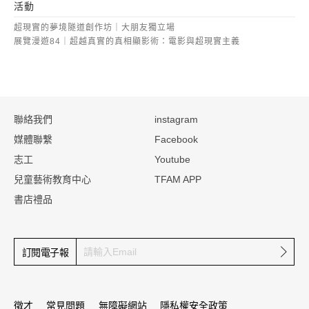
活動
超現實的夢境隧道創作坊｜大朋友獨立場
展覽漫遊84｜超越真實的真相顯影術：電影與超現實主義
:::
聯絡我們
instagram
媒體聯繫
Facebook
志工
Youtube
兒童藝術教育中心
TFAM APP
書店禮品
確定
訂閱電子報
徵才
常見問題
無障礙網站
隱私權安全政策