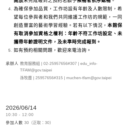
開放
未完成報到之預約名額予
候補者依序遞補
。
為確保參加品質，工作坊設有年齡及人數限制，希
望每位參與者和我們共同維護工作坊的規範，一同
創造豐富的藝術學習經驗。若有以下情況，
本館保
有取消參加資格之權利：年齡不符工作坊設定、未
攜帶年齡證明文件，及未準時完成報到。
如有預約相關問題，歡迎來電洽詢。
承辦人
教育服務組 | 02-25957656#307 | edu_info-
TFAM@gov.taipei
孫牧塵 | 25957656#315 | muchen-tfam@gov.taipei
2026/06/14
10:30 - 12:00
參加人數
30（正取：30）