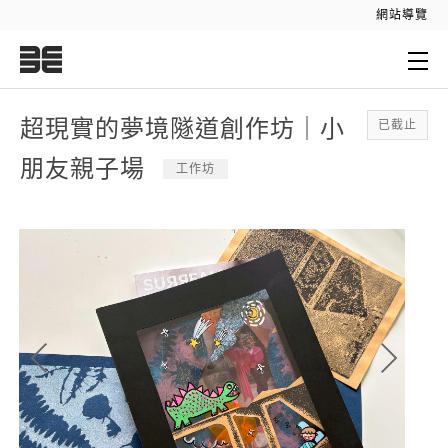
:::
網站導覽
:::
超現實的夢境隧道創作坊｜小
已截止
朋友親子場
工作坊