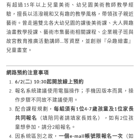
有超過15年以上兒童美術、幼兒園美術教師教學經
驗，擅長以活潑親和⼜有趣的教學風格，帶領孩子親近
藝術。曾走遍雙北各⼤幼兒園的課後美術課、⼤⼈興趣
油畫教學授課、藝術市集藝術相關課程、企業親⼦班與
故宮教育推廣活動講師
…
等資歷，並創辦『朵趣繪畫』
兒童畫室。
網路預約注意事項
6/2(
二) 10:30起開放線上預約
報名系統建議使用電腦操作；手機因版本而異，操
作步驟不同故不建議使用。
配合課程規劃，
每組須有1位4-7歲孩童及1位家長
共同報名
（填陪同者請填家長姓名），如有2位孩
童想參加，請分2組報名。
因系統區別之故，
一個e-mail帳號限報名一次
（如