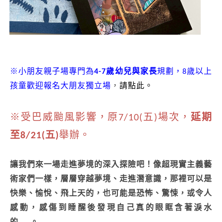
※小朋友親子場專門為
4-7歲幼兒與家長
規劃，8歲以上
孩童歡迎報名大朋友獨立場
，
請點此
。
※受巴威颱風影響，原7/10(五)場次，
延期
至8/21(五)
舉辦。
讓我們來⼀場走進夢境的深入探險吧！像超現實主義藝
術家們一樣，層層穿越夢境、走進潛意識，那裡可以是
快樂、愉悅、⾶上天的，也可能是恐怖、驚悚，或令⼈
感動，感傷到睡醒後發現⾃⼰真的眼眶含著淚⽔