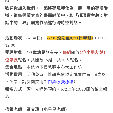
的……。
歡迎你加入我們，一起將夢境轉化為⼀層⼀層的夢境隧
道，從每個蒙太奇的畫⾯縫隙中，和「超現實主義：對
話中的世界」展覽作品進⾏跨時空對話。
活動場次｜
6/14(
日)、
7/10(延期至8/21日舉辦)
10:30-
12:00
受理對象｜
4-7
歲幼兒
與家長，
每組
開放
1位小朋友與1
位家長
報名
，共開放15組、共30人報名。
集合地點｜
本館地下樓兒藝中心大工作坊
活動費用｜
活動免費，惟請先依規定購買門票（6歲以
下免票，請參閱美術館
門票收費標準
）
報名方式｜
須事先網路預約，6/2上午10:30開放線上報
名
帶領老師｜區⽂瑋（⼩星星老師）