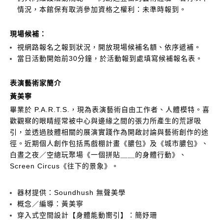
情況，本館保有取消參加資格之權利：未準時報到。
現場候補：
視網路報名之報到狀況，開放現場候補名額、依序遞補。
當日活動開始前30分鐘，於活動報到處填寫候補報名表。
表演藝術家簡介
黃美寧
畢業於 P.A.R.T.S.，現為表演藝術自由工作者、人體模特。喜
歡觀察的眼睛經常被中心與邊緣之間的張力所產生的荒謬吸
引，並透過肢體相關的展演實踐作為開啟討論與藝術創作的途
徑。近期個人創作包括馬戲棚計畫《膿包》及《城市膿包》、
白晝之夜／空總玩聚場《一個拼貼＿＿的身體行動》、
Screen Circus《往下的景象》。
器材提供：Soundhush 無聲美學
概念／編導：黃美寧
穿入式空間設計【身體能動嚮引】：簡妤珊