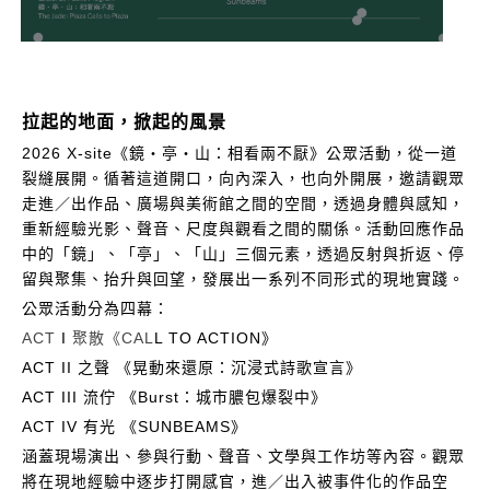
拉起的地面，掀起的風景
2026 X-site《鏡・亭・山：相看兩不厭》公眾活動，從一道
裂縫展開。循著這道開口，向內深入，也向外開展，邀請觀眾
走進／出作品、廣場與美術館之間的空間，透過身體與感知，
重新經驗光影、聲音、尺度與觀看之間的關係。活動回應作品
中的「鏡」、「亭」、「山」三個元素，透過反射與折返、停
留與聚集、抬升與回望，發展出一系列不同形式的現地實踐。
公眾活動分為四幕：
ACT
I
聚散《CAL
L TO ACTION》
ACT II 之聲 《晃動來還原：沉浸式詩歌宣言》
ACT III 流佇 《Burst：城市膿包爆裂中》
ACT IV 有光 《SUNBEAMS》
涵蓋現場演出、參與行動、聲音、文學與工作坊等內容。觀眾
將在現地經驗中逐步打開感官，進／出入被事件化的作品空