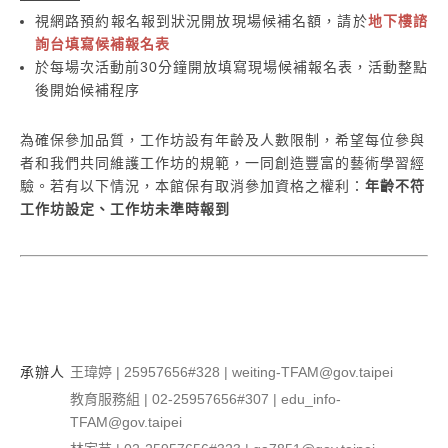
視網路預約報名報到狀況開放現場候補名額，請於
地下樓諮
詢台填寫候補報名表
於每場次活動前30分鐘開放填寫現場候補報名表，活動整點
後開始候補程序
為確保參加品質，工作坊設有年齡及人數限制，希望每位參與
者和我們共同維護工作坊的規範，一同創造豐富的藝術學習經
驗。若有以下情況，本館保有取消參加資格之權利：
年齡不符
工作坊設定、工作坊未準時報到
承辦人
王瑋婷 | 25957656#328 | weiting-TFAM@gov.taipei
教育服務組 | 02-25957656#307 | edu_info-
TFAM@gov.taipei