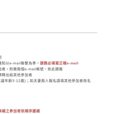
用
知以e-mail聯繫為準，
請
務必填寫正確e-mail
者，則需兩個e-mail帳號，依此類推
額釋出給其他參加者
議年齡3-12歲)；如夫妻兩人報名請填其他參加者姓名
候補之參加者依順序遞補