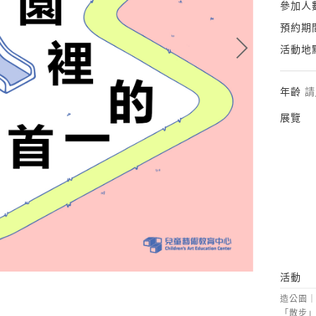
參加人
預約期
活動地
年齡
請
展覽
活動
造公園
「散步