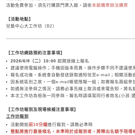
活動免費參加，須先行購買門票入館，請依
本館購票辦法購票
【活動地點】
兒藝中心大工作坊（B2）
【工作坊網路預約注意事項】
2026/6/9（二）10:00
起開放線上報名
建議使用電腦操作；手機因版本而異，操作步驟不同不建議使
報名成功後，系統會自動發送錄取通知信至e-mail；相關活動通
因系統區別之故，一個e-mail帳號限報一組；如需報名兩組參加
如遇無法參與之情況，請務必事先線上取消或來電告知，將名
本次工作坊為祖孫一同參與，報名時請填寫同行者姓名(小孩:建
【工作坊報到及現場候補注意事項】
工作坊報到
活動開始
前10分鐘
進行報到，請務必準時
整點將進行最後唱名，未準時於成報到者，將釋出名額予現場