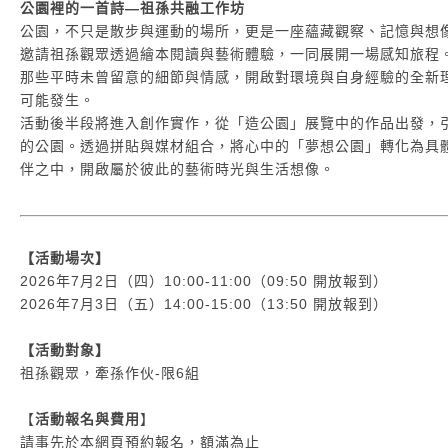
公園裡的一首詩—祖孫共融工作坊
公園，不只是散步與運動的場所，更是一座蘊藏觀察、記憶與想
邀請祖孫觀眾透過繪本閱讀與藝術體驗，一同展開一場感知旅程
那些平時未曾留意的細節與情感，開啟對環境與自身經驗的全新
可能發生。
活動後半段將進入創作實作，從「造公園」展覽中的作品出發，
的公園。透過拼貼與媒材組合，將心中的「夢想公園」轉化為具
伴之中，開啟屬於彼此的藝術時光與生活想像。
【活動場次】
2026年7月2日（四）10:00-11:00（09:50 開放報到）
2026年7月3日（五）14:00-15:00（13:50 開放報到）
【活動對象】
祖孫觀眾，牽孫作伙-限6組
【
活動報名與費用
】
請事先於本網頁預約報名，額滿為止