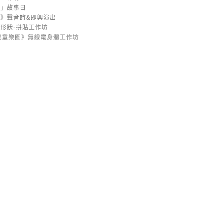
園」故事日
》聲音詩&即興演出
形狀-拼貼工作坊
兒童樂園》無線電身體工作坊