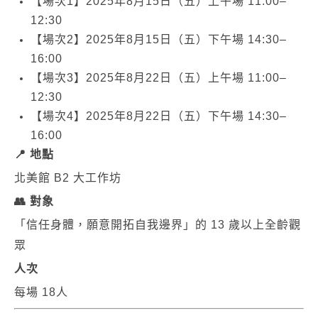
【場次
1
】
2025
年
8
月
15
日（五）上午場
11:00–
12:30
【場次
2
】
2025
年
8
月
15
日（五）下午場
14:30–
16:00
【場次
3
】
2025
年
8
月
22
日（五）上午場
11:00–
12:30
【場次
4
】
2025
年
8
月
22
日（五）下午場
14:30–
16:00
📍
地點
北美館
B2
大工作坊
👥
對象
「信任身體，願意開拓自我邊界」的
13
歲以上全齡觀
眾
人次
每場
18
人