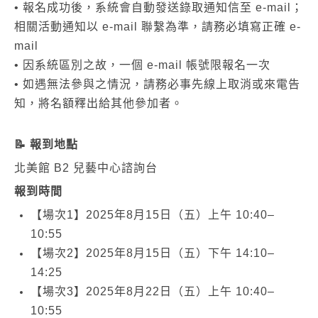
•
報名成功後，系統會自動發送錄取通知信至
e-mail
；
相關活動通知以
e-mail
聯繫為準，請務必填寫正確
e-
mail
•
因系統區別之故，一個
e-mail
帳號限報名一次
•
如遇無法參與之情況，請務必事先線上取消或來電告
知，將名額釋出給其他參加者。
📝
報到地點
北美館
B2
兒藝中心諮詢台
報到時間
【場次
1
】
2025
年
8
月
15
日（五）上午
10:40–
10:55
【場次
2
】
2025
年
8
月
15
日（五）下午
14:10–
14:25
【場次
3
】
2025
年
8
月
22
日（五）上午
10:40–
10:55