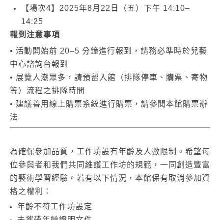
【場次
4
】
2025
年
8
月
22
日（五）下午
14:10–
14:25
報到注意事項
•
活動開始前
20–5
分鐘進行報到，請務必準時於兒藝
中心諮詢台報到
•
展覽人潮眾多，請預留入館（排隊停車、購票、寄物
等）流程之排隊時間
•
建議善用線上購票系統進行購票，請參閱本館購票辦
法
為確保參加品質，工作坊設有年齡及人數限制。希望每
位參與者和我們共同維護工作坊的規範，一同創造豐富
的藝術學習經驗。若有以下情況，本館保有取消參加資
格之權利：
年齡不符工作坊設定
未攜帶年齡證明文件