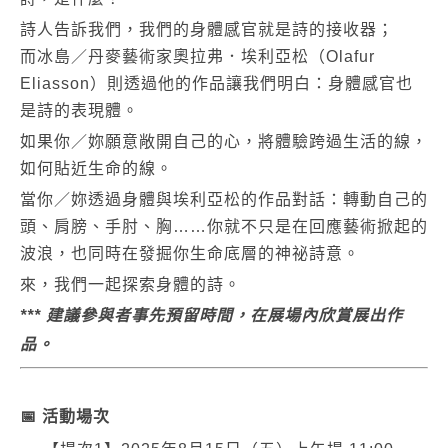
詩人告訴我們，我們的身體感官就是詩的接收器；
而冰島／丹麥藝術家奧拉弗．埃利亞松（
Olafur
Eliasson
）則透過他的作品讓我們明白：身體感官也
是詩的表現體。
如果你／妳願意敞開自己的心，將體驗跨過生活的線，
如何貼近生命的線。
當你／妳透過身體與埃利亞松的作品對話：轉動自己的
頭、肩膀、手肘、胸
……
你就不只是在回應藝術掀起的
波浪，也同時在發掘你生命底層的神祕詩意。
來，我們一起探索身體的詩。
***
建議參與者事先預留時間，在展場內欣賞展出作
品。
📅
活動場次