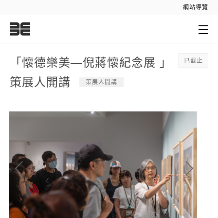
:::
網站導覽
:::
「懷德樂美—倪蔣懷紀念展 」
已截止
策展人開講
策展人開講