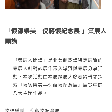
「懷德樂美—倪蔣懷紀念展 」策展人
開講
『策展人開講』是北美館邀請特定展覽的
策展人針對該展作深入導覽與策展分享活
動，本次活動由本展策展人廖春鈴帶領探
索『懷德樂美—倪蔣懷紀念展』展覽中的
八大主題作品。
懷德樂美—倪蔣懷紀念展