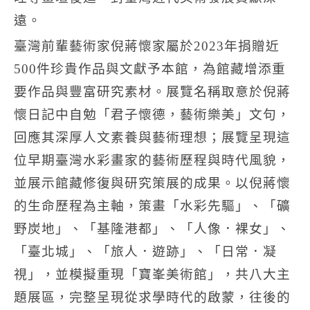
遠。
臺灣前輩藝術家倪蔣懷家屬於2023年捐贈近
500件珍貴作品與文獻予本館，為館藏增添重
要作品與豐富研究素材。展覽名稱取意於倪蔣
懷日記中自勉「君子懷德，藝術樂美」文句，
回應其深厚人文素養與藝術理想；展覽呈現這
位早期臺灣水彩畫家的藝術歷程與時代風貌，
並展示館藏修復與研究策展的成果。以倪蔣懷
的生命歷程為主軸，策畫「水彩先驅」、「礦
野炭地」、「基隆港都」、「人像．裸女」、
「臺北城」、「旅人．遊跡」、「日常．凝
視」，並模擬重現「寶峯美術館」，共八大主
題展區，完整呈現從求學時代的啟蒙，往後的