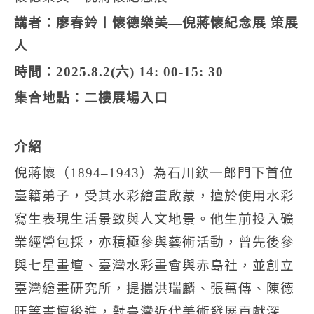
講者：廖春鈴〡懷德樂美—倪蔣懷紀念展 策展
人
時間：2025.8.2(六) 14: 00-15: 30
集合地點：二樓展場入口
介紹
倪蔣懷（1894–1943）為石川欽一郎門下首位
臺籍弟子，受其水彩繪畫啟蒙，擅於使用水彩
寫生表現生活景致與人文地景。他生前投入礦
業經營包採，亦積極參與藝術活動，曾先後參
與七星畫壇、臺灣水彩畫會與赤島社，並創立
臺灣繪畫研究所，提攜洪瑞麟、張萬傳、陳德
旺等畫壇後進，對臺灣近代美術發展貢獻深