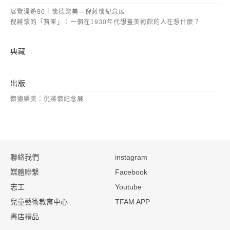
展覽漫遊80｜懷德樂美—倪蔣懷紀念展
倪蔣懷的「寶峯」：一個在1930年代想蓋美術館的人在想什麼？
典藏
出版
懷德樂美：倪蔣懷紀念展
:::
聯絡我們
instagram
媒體聯繫
Facebook
志工
Youtube
兒童藝術教育中心
TFAM APP
書店禮品