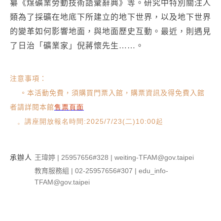
纂《煤礦業勞動技術語彙辭典》等。研究中特別關注人
類為了採礦在地底下所建立的地下世界，以及地下世界
的變革如何影響地面，與地面歷史互動。最近，則遇見
了日治「礦業家」倪蔣懷先生……。
注意事項：
。本活動免費，須購買門票入館，購票資訊及得免費入館
者請詳閱本館
售票頁
面
:2025/7/23(
)10:00
。講座開放報名時間
二
起
承辦人
王瑋婷 | 25957656#328 | weiting-TFAM@gov.taipei
教育服務組 | 02-25957656#307 | edu_info-
TFAM@gov.taipei