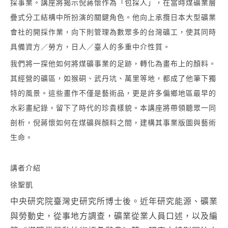
採事業。講座將揭示倪蔣懷作為「包採人」，在當時煤礦業層
疊式分工結構中所扮演的關鍵角色。他向上承攬日本大型礦業
會社的開採作業，向下則管理為數眾多的台灣礦工，使其同時
具備資方／勞方，日人／臺人的多重中介性質。
我們將一探他如何將煤礦事業的足跡，轉化為畫布上的顏料。
其經營的礦區，如猴硐、武丹坑、萬里等地，都成了他筆下獨
特的風景。這些畫作不僅是藝術品，更是許多偏鄉地區最早的
水彩畫紀錄，留下了時代的珍貴樣貌。本講座將帶領聽眾一同
剖析，倪蔣懷如何在煤礦與顏料之間，建構其事業版圖與藝術
生命。
講者介紹
徐聖凱
中央研究院臺灣史研究所博士後。近年研究能源、礦業
與勞動史，從事地方調查，礦業從業人員口述，以及編