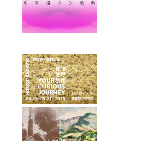
奧拉弗．埃利亞松：你
懷德樂美—倪蔣懷紀念