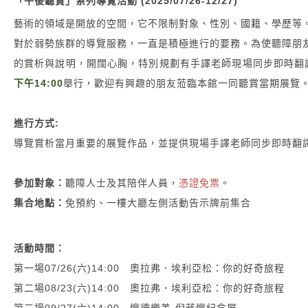
「午後聽賞」系列導覽活動 (2025/07/26-12/27)
藝術的領域是開放的空間，它不限制對象、性別、國籍、學歷等
對於弱勢族群的導覽服務，一直是積極進行的要務。為使聽障朋
的賞析與說明，開闊心胸，特別規劃有手譯老師現場同步即時翻
下午14:00
舉行，歡迎有興趣的朋友蒞臨本館一同聽賞當期展覽
進行方式:
導覽賞析當月重要的展覽作品，並提供現場手譯老師同步即時翻
參加對象：
聽障人士及其陪伴人員，
憑證免票
。
集合地點：
免預約、一樓大廳左側活動告示牌前集合
活動時間：
第一場07/26(六)14:00 奧拉弗．埃利亞松：你的好奇旅程
第二場08/23(六)14:00 奧拉弗．埃利亞松：你的好奇旅程
第三場09/27(六)14:00 懷德樂美-倪蔣懷紀念展