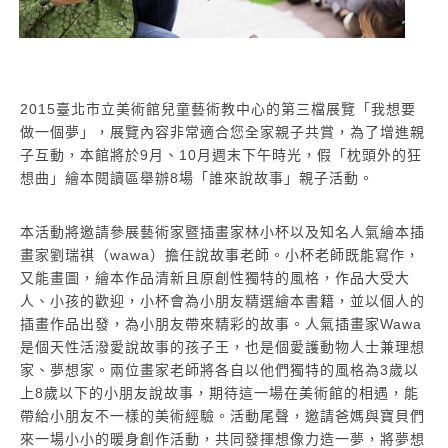
2015臺北市立美術館兒童藝術教中心的第三檔展覽「我想要
做一個夢」，展覽內容非常適合您全家親子共賞，為了增進親
子互動，本館將於9月、10月週末下午時光，假「枕頭外的狂
想曲」繪本閱讀區舉辦8場「誰來說故事」親子活動。
本活動將邀請參展藝術家暨插畫家林小杯以及知名人氣繪本插
畫家劉瑞祺（wawa）擔任說故事老師。小杯老師既能寫作，
又能畫圖，繪本作品清新且原創性獨特的風格，作品大受大
人、小孩的歡迎，小杯會為小朋友精選繪本書籍，並以個人的
插畫作品出發，為小朋友帶來精彩的故事。人氣插畫家Wawa
是個天性活潑愛說故事的孩子王，也是個愛護動物人士兼理想
家、夢想家。兩位畫家老師將各自以他們獨特的風格為3歲以
上8歲以下的小朋友說故事，期待這一場在美術館的相遇，能
帶給小朋友不一樣的美術經驗。活動尾聲，邀請爸媽與寶貝們
來一場小小的暖身創作活動，共同發揮想像力造一夢，將夢想